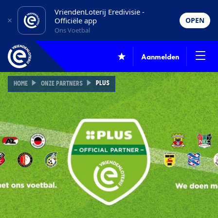
VriendenLoterij Eredivisie -
Officiële app
OPEN
Ons Voetbal
Aanmelden
PLUS
HOME
ONZE PARTNERS