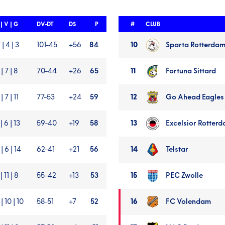
| V | G
DV-DT
DS
P
#
CLUB
Eredivisie
 | 4 | 3
101-45
+56
84
10
Sparta Rotterda
stand
rechter
| 7 | 8
70-44
+26
65
11
Fortuna Sittard
rij
(10
| 7 | 11
77-53
+24
59
12
Go Ahead Eagles
t/m
18)
| 6 | 13
59-40
+19
58
13
Excelsior Rotter
 | 6 | 14
62-41
+21
56
14
Telstar
| 11 | 8
55-42
+13
53
15
PEC Zwolle
 | 10 | 10
58-51
+7
52
16
FC Volendam