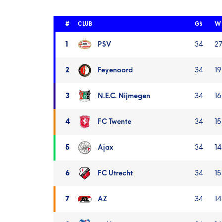
#
CLUB
GS
W 
Eredivisie
1
PSV
34
27
stand
linker
2
Feyenoord
34
19 
rij
(1
3
N.E.C. Nijmegen
34
16 
t/m
9)
4
FC Twente
34
15 
5
Ajax
34
14
6
FC Utrecht
34
15 
7
AZ
34
14