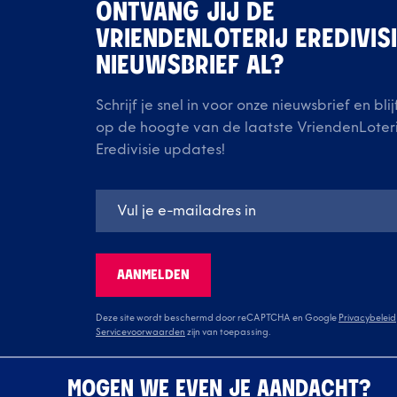
ONTVANG JIJ DE
VRIENDENLOTERIJ EREDIVIS
NIEUWSBRIEF AL?
Schrijf je snel in voor onze nieuwsbrief en blij
op de hoogte van de laatste VriendenLoteri
Eredivisie updates!
AANMELDEN
Deze site wordt beschermd door reCAPTCHA en Google
Privacybeleid
Servicevoorwaarden
zijn van toepassing.
MOGEN WE EVEN JE AANDACHT?