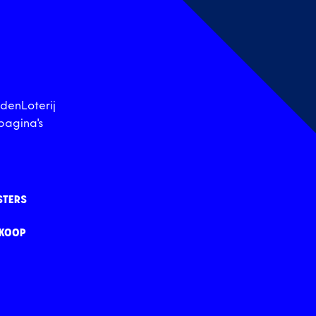
denLoterij
pagina's
STERS
RKOOP