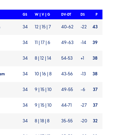
GS
W | V | G
DV-DT
DS
P
m
34
12 | 15 | 7
40-62
-22
43
34
11 | 17 | 6
49-63
-14
39
34
8 | 12 | 14
54-53
+1
38
dam
34
10 | 16 | 8
43-56
-13
38
34
9 | 15 | 10
49-55
-6
37
34
9 | 15 | 10
44-71
-27
37
34
8 | 18 | 8
35-55
-20
32