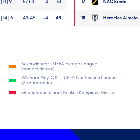
| 11 | 9
57-53
+4
51
17
NAC Breda
 | 14 | 6
49-45
+4
48
18
Heracles Almelo
Bekerwinnaar - UEFA Europa League
(competitiefase)
Winnaar Play-Offs - UEFA Conference League
(2e voorronde)
Gedegradeerd naar Keuken Kampioen Divisie