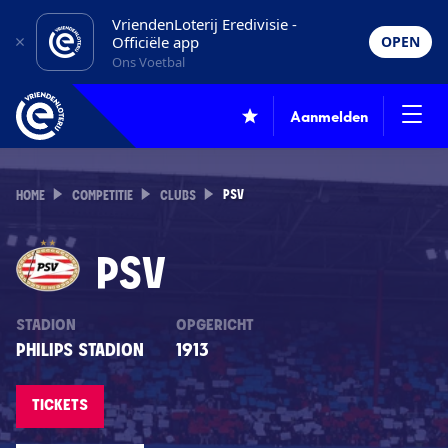
VriendenLoterij Eredivisie -
Officiële app
OPEN
Ons Voetbal
Aanmelden
PSV
HOME
COMPETITIE
CLUBS
PSV
STADION
OPGERICHT
PHILIPS STADION
1913
TICKETS