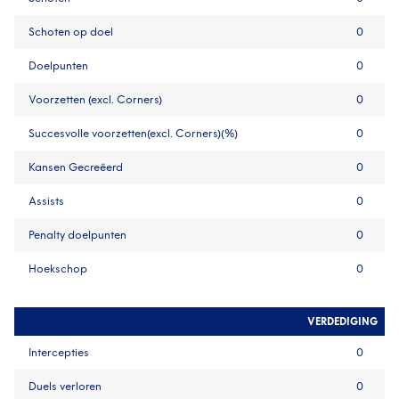
Schoten op doel
0
Doelpunten
0
Voorzetten (excl. Corners)
0
Succesvolle voorzetten(excl. Corners)(%)
0
Kansen Gecreëerd
0
Assists
0
Penalty doelpunten
0
Hoekschop
0
VERDEDIGING
Intercepties
0
Duels verloren
0