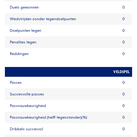
Duels gewonnen
0
Wedstrijden zonder tegendoelpunten
0
Doelpunten tegen
0
Penalties tegen
0
Reddingen
0
VELDSPEL
Passes
0
Succesvolle passes
0
Passnauwkeurigheid
0
Passnauwkeurigheid (helft tegenstander)(%)
0
Dribbels succesvol
0