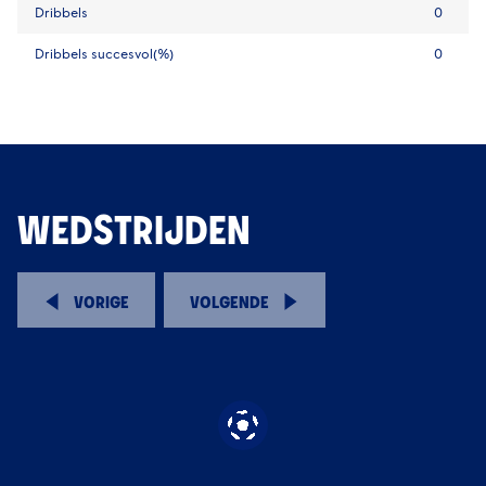
Dribbels
0
Dribbels succesvol(%)
0
WEDSTRIJDEN
VORIGE
VOLGENDE