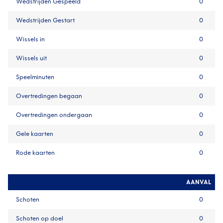
Wedstrijden Gespeeld
0
Wedstrijden Gestart
0
Wissels in
0
Wissels uit
0
Speelminuten
0
Overtredingen begaan
0
Overtredingen ondergaan
0
Gele kaarten
0
Rode kaarten
0
AANVAL
Schoten
0
Schoten op doel
0