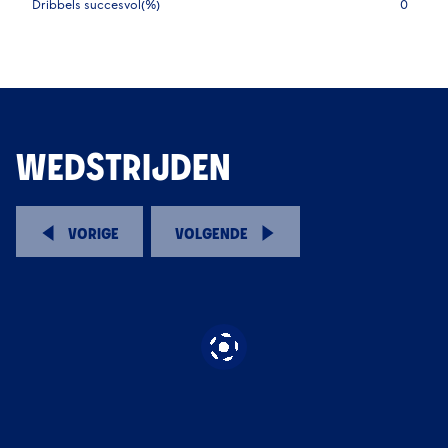
Dribbels succesvol(%)
0
WEDSTRIJDEN
VORIGE
VOLGENDE