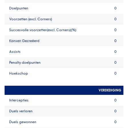
Doelpunten
0
Voorzetten (excl. Corners)
0
Succesvolle voorzetten(excl. Corners)(%)
0
Kansen Gecreëerd
0
Assists
0
Penalty doelpunten
0
Hoekschop
0
VERDEDIGING
Intercepties
0
Duels verloren
0
Duels gewonnen
0