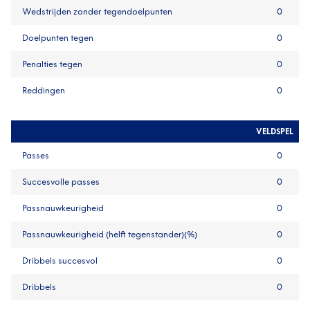
Wedstrijden zonder tegendoelpunten
0
Doelpunten tegen
0
Penalties tegen
0
Reddingen
0
VELDSPEL
Passes
0
Succesvolle passes
0
Passnauwkeurigheid
0
Passnauwkeurigheid (helft tegenstander)(%)
0
Dribbels succesvol
0
Dribbels
0