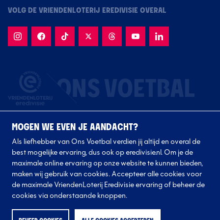
VOLG DE VRIENDENLOTERIJ EREDIVISIE OVERAL
MOGEN WE EVEN JE AANDACHT?
Als liefhebber van Ons Voetbal verdien jij altijd en overal de
best mogelijke ervaring, dus ook op eredivisie.nl. Om je de
maximale online ervaring op onze website te kunnen bieden,
Volg onze clubs
maken wij gebruik van cookies. Accepteer alle cookies voor
de maximale VriendenLoterij Eredivisie ervaring of beheer de
cookies via onderstaande knoppen.