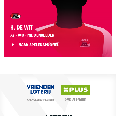
H. DE WIT
AZ · #0 · MIDDENVELDER
NAAR SPELERSPROFIEL
OFFICIAL PARTNER
NAAMGEVEND PARTNER