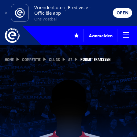
VriendenLoterij Eredivisie -
Officiële app
OPEN
Ons Voetbal
Aanmelden
ROBERT FRANSSEN
HOME
COMPETITIE
CLUBS
AZ