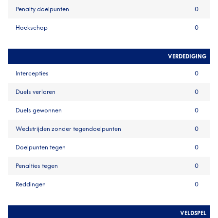
Penalty doelpunten
0
Hoekschop
0
VERDEDIGING
Intercepties
0
Duels verloren
0
Duels gewonnen
0
Wedstrijden zonder tegendoelpunten
0
Doelpunten tegen
0
Penalties tegen
0
Reddingen
0
VELDSPEL