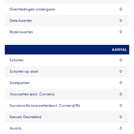
Overtredingen ondergaan
0
Gele kaarten
0
Rode kaarten
0
AANVAL
Schoten
0
Schoten op doel
0
Doelpunten
0
Voorzetten (excl. Corners)
0
Succesvolle voorzetten(excl. Corners)(%)
0
Kansen Gecreëerd
0
Assists
0