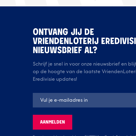
ONTVANG JIJ DE
VRIENDENLOTERIJ EREDIVIS
NIEUWSBRIEF AL?
Schrijf je snel in voor onze nieuwsbrief en blij
op de hoogte van de laatste VriendenLoteri
Eredivisie updates!
AANMELDEN