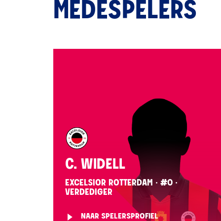
MEDESPELERS
C. WIDELL
EXCELSIOR ROTTERDAM · #0 ·
VERDEDIGER
NAAR SPELERSPROFIEL