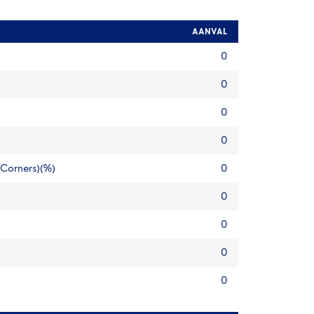
AANVAL
0
0
0
0
 Corners)(%)
0
0
0
0
0