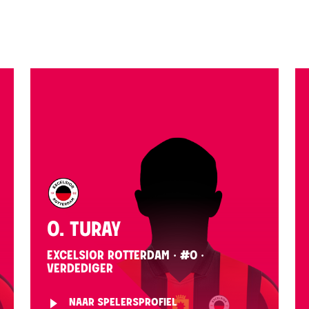
O. TURAY
EXCELSIOR ROTTERDAM · #0 ·
VERDEDIGER
NAAR SPELERSPROFIEL