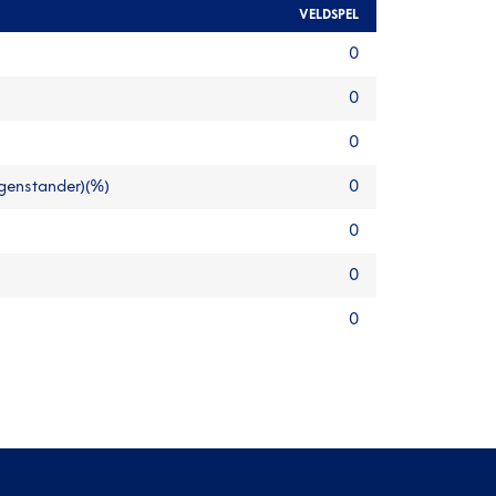
VELDSPEL
0
0
0
egenstander)(%)
0
0
0
0