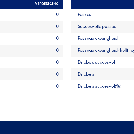
VERDEDIGING
0
Passes
0
Succesvolle passes
0
Passnauwkeurigheid
0
Passnauwkeurigheid (helft t
0
Dribbels succesvol
0
Dribbels
0
Dribbels succesvol(%)