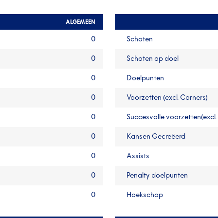
ALGEMEEN
0
Schoten
0
Schoten op doel
0
Doelpunten
0
Voorzetten (excl. Corners)
0
Succesvolle voorzetten(excl.
0
Kansen Gecreëerd
0
Assists
0
Penalty doelpunten
0
Hoekschop