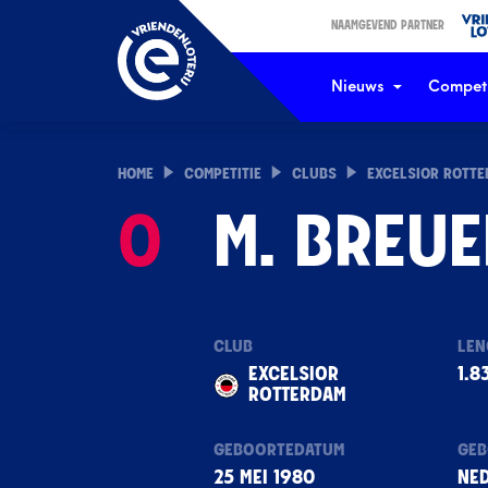
NAAMGEVEND PARTNER
Nieuws
Competi
HOME
COMPETITIE
CLUBS
EXCELSIOR ROTT
0
M. BREUE
CLUB
LEN
EXCELSIOR
1.8
ROTTERDAM
GEBOORTEDATUM
GEB
25 MEI 1980
NE