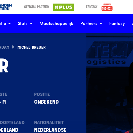
OFFICIAL PARTNER
FANTASY
tie
Stats
Maatschappelijk
Partners
Fantasy
ERDAM
MICHEL BREUER
R
GTE
POSITIE
3 M
ONBEKEND
OORTELAND
NATIONALITEIT
DERLAND
NEDERLANDSE