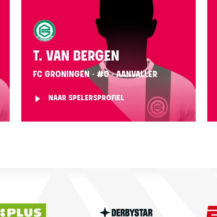
T. VAN BERGEN
FC GRONINGEN · #0 · AANVALLER
NAAR SPELERSPROFIEL