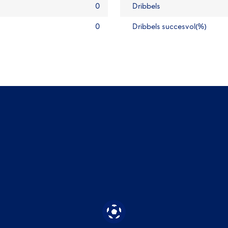
0
Dribbels
0
Dribbels succesvol(%)