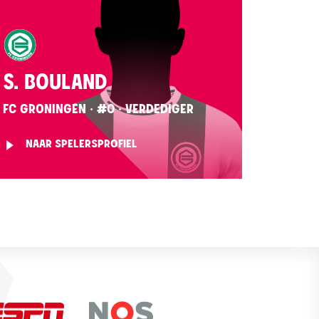
S. BOULAND
FC GRONINGEN · #0 · VERDEDIGER
NAAR SPELERSPROFIEL