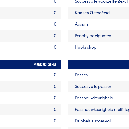
0
Succesvolle voorzetten(excl.
0
Kansen Gecreëerd
0
Assists
0
Penalty doelpunten
0
Hoekschop
VERDEDIGING
0
Passes
0
Succesvolle passes
0
Passnauwkeurigheid
0
Passnauwkeurigheid (helft t
0
Dribbels succesvol