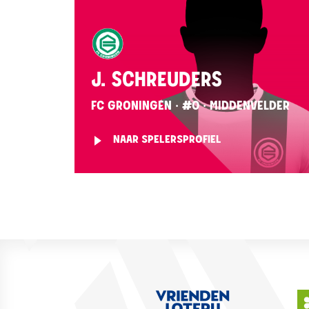
J. SCHREUDERS
FC GRONINGEN · #0 · MIDDENVELDER
NAAR SPELERSPROFIEL