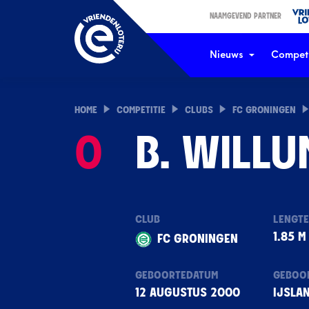
NAAMGEVEND PARTNER
Nieuws
Competi
HOME
COMPETITIE
CLUBS
FC GRONINGEN
0
B. WILL
CLUB
LENGT
1.85 M
FC GRONINGEN
GEBOORTEDATUM
GEBOO
12 AUGUSTUS 2000
IJSLA