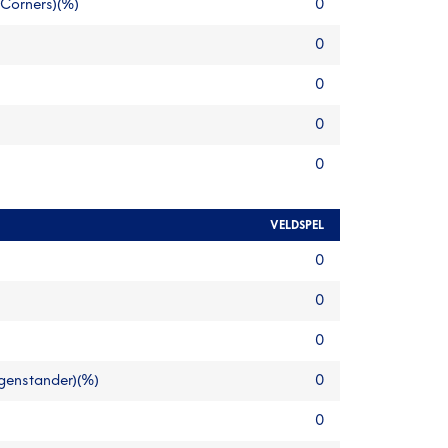
 Corners)(%)
0
0
0
0
0
VELDSPEL
0
0
0
egenstander)(%)
0
0