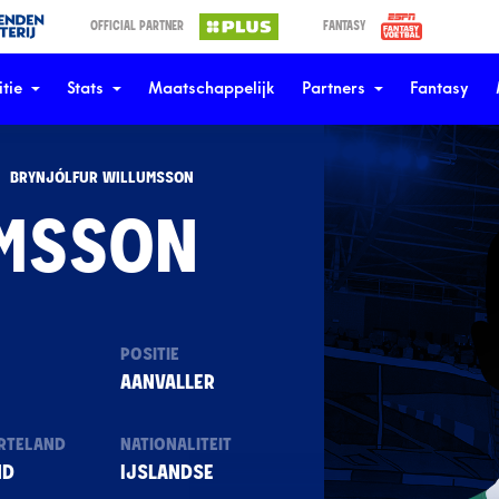
OFFICIAL PARTNER
FANTASY
tie
Stats
Maatschappelijk
Partners
Fantasy
BRYNJÓLFUR WILLUMSSON
UMSSON
E
POSITIE
AANVALLER
RTELAND
NATIONALITEIT
ND
IJSLANDSE