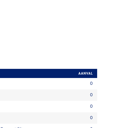
AANVAL
0
0
0
0