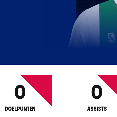
0
0
DOELPUNTEN
ASSISTS