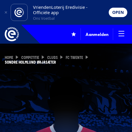
VriendenLoterij Eredivisie -
Officiële app
OPEN
Ons Voetbal
Aanmelden
HOME
COMPETITIE
CLUBS
FC TWENTE
SONDRE HOLMLUND ØRJASÆTER