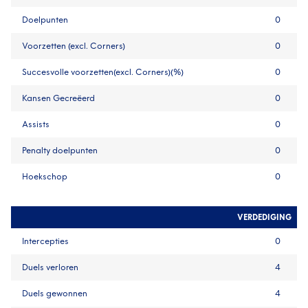
Doelpunten
0
Voorzetten (excl. Corners)
0
Succesvolle voorzetten(excl. Corners)(%)
0
Kansen Gecreëerd
0
Assists
0
Penalty doelpunten
0
Hoekschop
0
VERDEDIGING
Intercepties
0
Duels verloren
4
Duels gewonnen
4