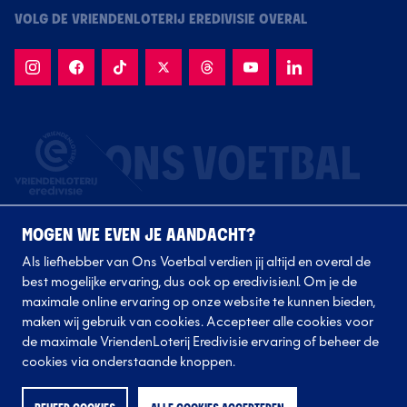
VOLG DE VRIENDENLOTERIJ EREDIVISIE OVERAL
MOGEN WE EVEN JE AANDACHT?
Als liefhebber van Ons Voetbal verdien jij altijd en overal de
best mogelijke ervaring, dus ook op eredivisie.nl. Om je de
maximale online ervaring op onze website te kunnen bieden,
Volg onze clubs
maken wij gebruik van cookies. Accepteer alle cookies voor
de maximale VriendenLoterij Eredivisie ervaring of beheer de
cookies via onderstaande knoppen.