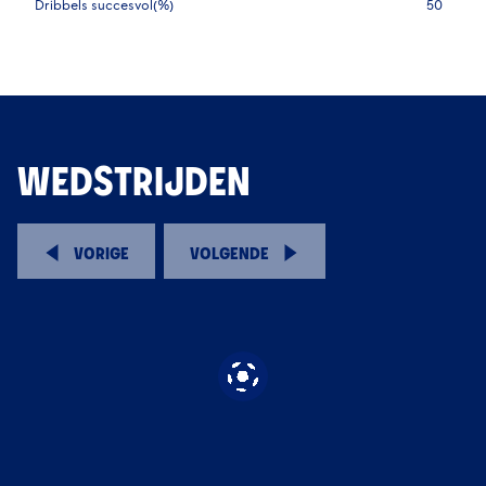
Dribbels succesvol(%)
50
WEDSTRIJDEN
VORIGE
VOLGENDE