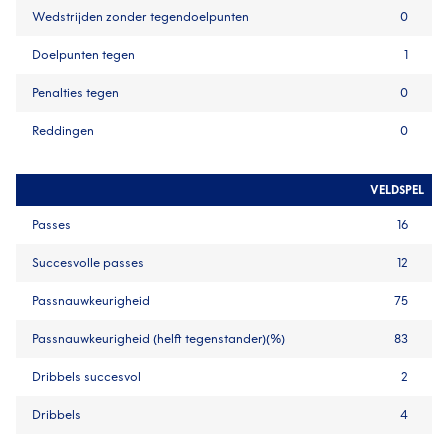
Wedstrijden zonder tegendoelpunten
0
Doelpunten tegen
1
Penalties tegen
0
Reddingen
0
VELDSPEL
Passes
16
Succesvolle passes
12
Passnauwkeurigheid
75
Passnauwkeurigheid (helft tegenstander)(%)
83
Dribbels succesvol
2
Dribbels
4