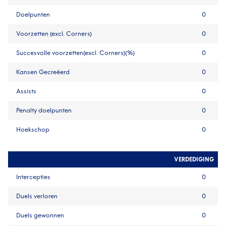
Doelpunten
0
Voorzetten (excl. Corners)
0
Succesvolle voorzetten(excl. Corners)(%)
0
Kansen Gecreëerd
0
Assists
0
Penalty doelpunten
0
Hoekschop
0
VERDEDIGING
Intercepties
0
Duels verloren
0
Duels gewonnen
0