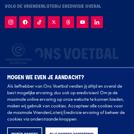
VOLG DE VRIENDENLOTERIJ EREDIVISIE OVERAL
MOGEN WE EVEN JE AANDACHT?
Als liefhebber van Ons Voetbal verdien jij altijd en overal de
best mogelijke ervaring, dus ook op eredivisie.nl. Om je de
maximale online ervaring op onze website te kunnen bieden,
Volg onze clubs
maken wij gebruik van cookies. Accepteer alle cookies voor
de maximale VriendenLoterij Eredivisie ervaring of beheer de
cookies via onderstaande knoppen.