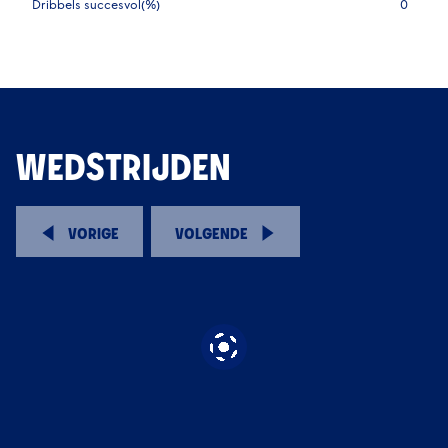
Dribbels succesvol(%)
0
WEDSTRIJDEN
VORIGE
VOLGENDE