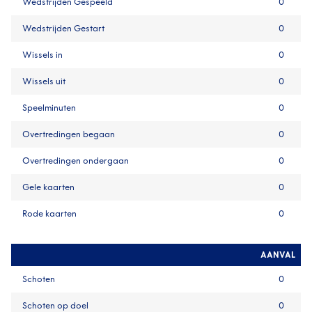
Wedstrijden Gespeeld
0
Wedstrijden Gestart
0
Wissels in
0
Wissels uit
0
Speelminuten
0
Overtredingen begaan
0
Overtredingen ondergaan
0
Gele kaarten
0
Rode kaarten
0
AANVAL
Schoten
0
Schoten op doel
0