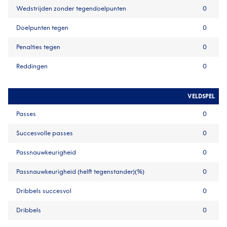
Wedstrijden zonder tegendoelpunten
0
Doelpunten tegen
0
Penalties tegen
0
Reddingen
0
VELDSPEL
Passes
0
Succesvolle passes
0
Passnauwkeurigheid
0
Passnauwkeurigheid (helft tegenstander)(%)
0
Dribbels succesvol
0
Dribbels
0