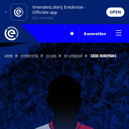
VriendenLoterij Eredivisie -
Officiële app
OPEN
Ons Voetbal
Aanmelden
SIEBE HOREMANS
HOME
COMPETITIE
CLUBS
FC UTRECHT