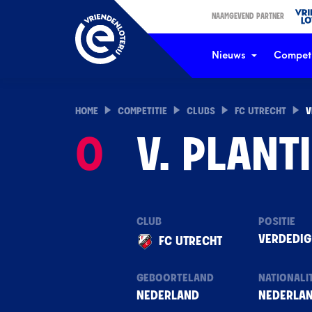
NAAMGEVEND PARTNER
Nieuws
Competi
HOME
COMPETITIE
CLUBS
FC UTRECHT
V
0
V. PLANT
CLUB
POSITIE
VERDEDIG
FC UTRECHT
GEBOORTELAND
NATIONALIT
NEDERLAND
NEDERLA