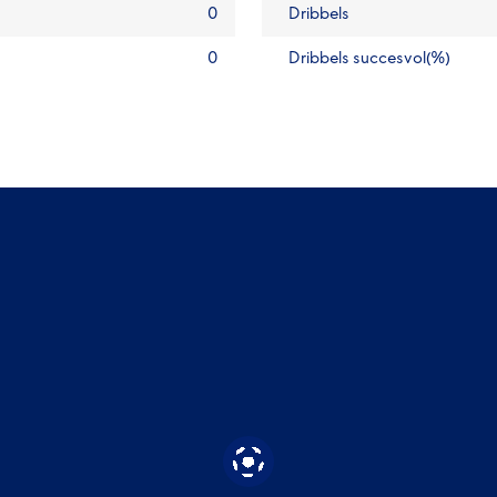
0
Dribbels
0
Dribbels succesvol(%)