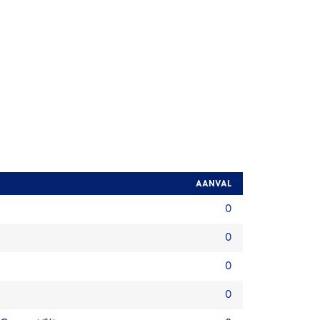
AANVAL
0
0
0
0