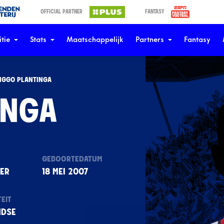
OFFICIAL PARTNER
FANTASY
tie
Stats
Maatschappelijk
Partners
Fantasy
IGGO PLANTINGA
INGA
GEBOORTEDATUM
ER
18 MEI 2007
EIT
NDSE