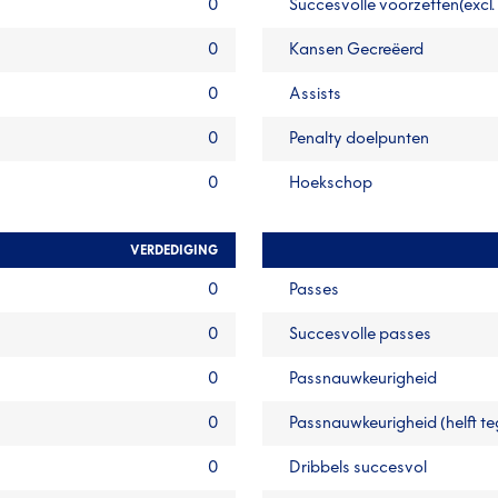
0
Succesvolle voorzetten(excl.
0
Kansen Gecreëerd
0
Assists
0
Penalty doelpunten
0
Hoekschop
VERDEDIGING
0
Passes
0
Succesvolle passes
0
Passnauwkeurigheid
0
Passnauwkeurigheid (helft t
0
Dribbels succesvol