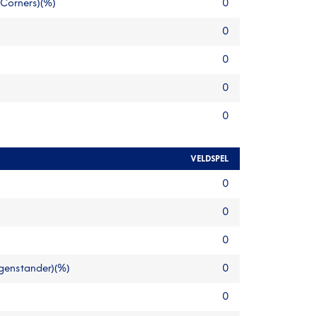
 Corners)(%)
0
0
0
0
0
VELDSPEL
0
0
0
egenstander)(%)
0
0