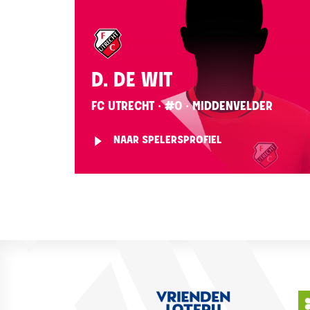
D. DE WIT
FC UTRECHT · #0 · MIDDENVELDER
NAAR SPELERSPROFIEL