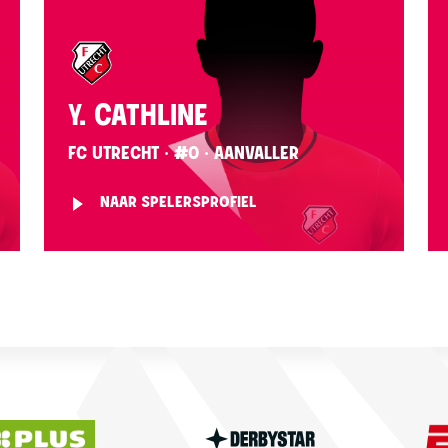
Y. CATHLINE
FC UTRECHT · #0 · AANVALLER
NAAR SPELERSPROFIEL