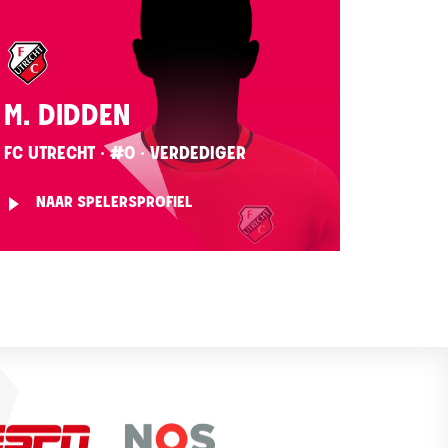
M. DIDDEN
FC UTRECHT · #0 · VERDEDIGER
NAAR SPELERSPROFIEL