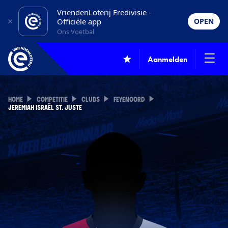
VriendenLoterij Eredivisie -
Officiële app
OPEN
Ons Voetbal
Aanmelden
HOME
COMPETITIE
CLUBS
FEYENOORD
JEREMIAH ISRAËL ST. JUSTE