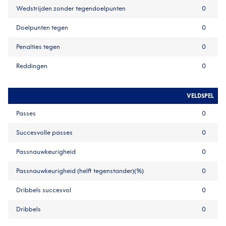
Wedstrijden zonder tegendoelpunten
0
Doelpunten tegen
0
Penalties tegen
0
Reddingen
0
VELDSPEL
Passes
0
Succesvolle passes
0
Passnauwkeurigheid
0
Passnauwkeurigheid (helft tegenstander)(%)
0
Dribbels succesvol
0
Dribbels
0