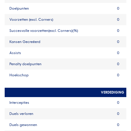
Doelpunten
0
Voorzetten (excl. Corners)
0
Succesvolle voorzetten(excl. Corners)(%)
0
Kansen Gecreëerd
0
Assists
0
Penalty doelpunten
0
Hoekschop
0
VERDEDIGING
Intercepties
0
Duels verloren
0
Duels gewonnen
0