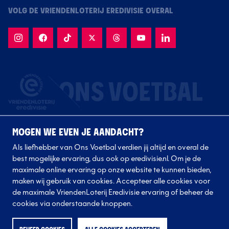
VOLG DE VRIENDENLOTERIJ EREDIVISIE OVERAL
MOGEN WE EVEN JE AANDACHT?
Als liefhebber van Ons Voetbal verdien jij altijd en overal de
best mogelijke ervaring, dus ook op eredivisie.nl. Om je de
maximale online ervaring op onze website te kunnen bieden,
Volg onze clubs
maken wij gebruik van cookies. Accepteer alle cookies voor
de maximale VriendenLoterij Eredivisie ervaring of beheer de
cookies via onderstaande knoppen.