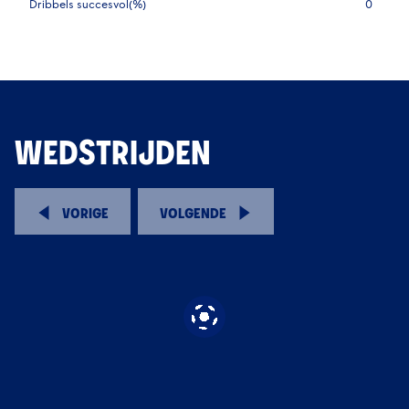
Dribbels succesvol(%)
0
WEDSTRIJDEN
VORIGE
VOLGENDE