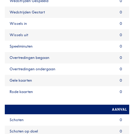
Wedstrijden Gespeeld
0
Wedstrijden Gestart
0
Wissels in
0
Wissels uit
0
Speelminuten
0
Overtredingen begaan
0
Overtredingen ondergaan
0
Gele kaarten
0
Rode kaarten
0
AANVAL
Schoten
0
Schoten op doel
0