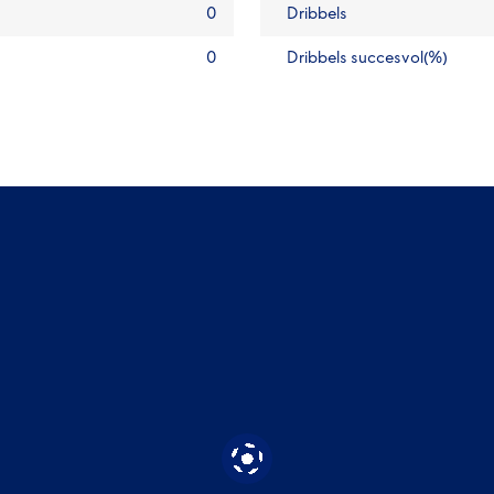
0
Dribbels
0
Dribbels succesvol(%)