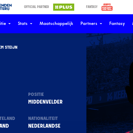
OFFICIAL PARTNER
FANTASY
tie
Stats
Maatschappelijk
Partners
Fantasy
EM STEIJN
N
POSITIE
MIDDENVELDER
TELAND
NATIONALITEIT
AND
NEDERLANDSE