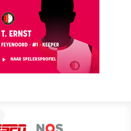
T. ERNST
FEYENOORD · #1 · KEEPER
NAAR SPELERSPROFIEL