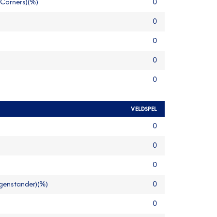
 Corners)(%)
0
0
0
0
0
VELDSPEL
0
0
0
egenstander)(%)
0
0