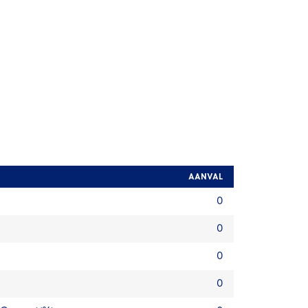
AANVAL
0
0
0
0