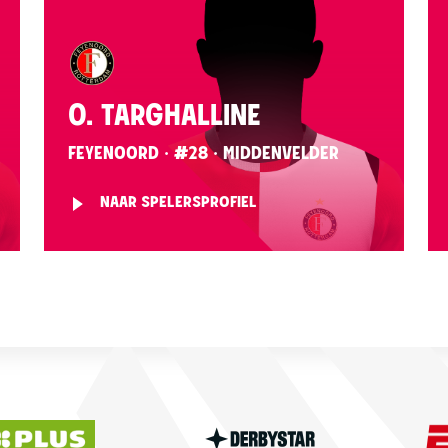
O. TARGHALLINE
FEYENOORD · #28 · MIDDENVELDER
NAAR SPELERSPROFIEL