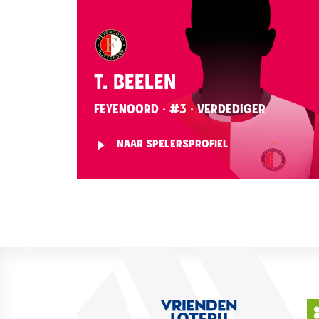
T. BEELEN
FEYENOORD · #3 · VERDEDIGER
NAAR SPELERSPROFIEL