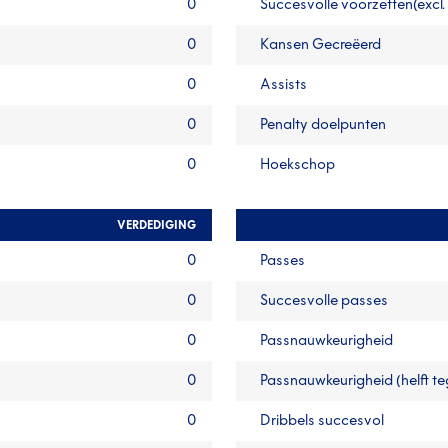
0
Succesvolle voorzetten(excl.
0
Kansen Gecreëerd
0
Assists
0
Penalty doelpunten
0
Hoekschop
VERDEDIGING
0
Passes
0
Succesvolle passes
0
Passnauwkeurigheid
0
Passnauwkeurigheid (helft t
0
Dribbels succesvol