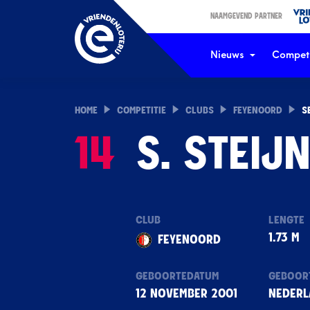
NAAMGEVEND PARTNER
Nieuws
Competi
HOME
COMPETITIE
CLUBS
FEYENOORD
S
14
S. STEIJ
CLUB
LENGTE
1.73 M
FEYENOORD
GEBOORTEDATUM
GEBOOR
12 NOVEMBER 2001
NEDERL