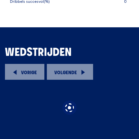
Dribbels succesvol(%)
0
WEDSTRIJDEN
VORIGE
VOLGENDE