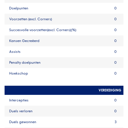
Doelpunten
0
Voorzetten (excl. Corners)
0
Succesvolle voorzetten(excl. Corners)(%)
0
Kansen Gecreëerd
0
Assists
0
Penalty doelpunten
0
Hoekschop
0
VERDEDIGING
Intercepties
0
Duels verloren
0
Duels gewonnen
3