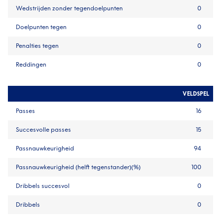
Wedstrijden zonder tegendoelpunten
0
Doelpunten tegen
0
Penalties tegen
0
Reddingen
0
VELDSPEL
Passes
16
Succesvolle passes
15
Passnauwkeurigheid
94
Passnauwkeurigheid (helft tegenstander)(%)
100
Dribbels succesvol
0
Dribbels
0