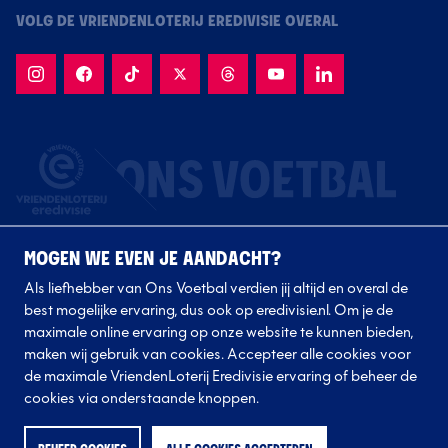
VOLG DE VRIENDENLOTERIJ EREDIVISIE OVERAL
MOGEN WE EVEN JE AANDACHT?
Als liefhebber van Ons Voetbal verdien jij altijd en overal de
best mogelijke ervaring, dus ook op eredivisie.nl. Om je de
maximale online ervaring op onze website te kunnen bieden,
Volg onze clubs
maken wij gebruik van cookies. Accepteer alle cookies voor
de maximale VriendenLoterij Eredivisie ervaring of beheer de
cookies via onderstaande knoppen.