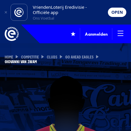
VriendenLoterij Eredivisie -
Officiële app
OPEN
Ons Voetbal
Aanmelden
HOME
COMPETITIE
CLUBS
GO AHEAD EAGLES
GIOVANNI VAN ZWAM