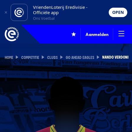
VriendenLoterij Eredivisie -
Officiële app
OPEN
Ons Voetbal
Aanmelden
NANDO VERDONI
HOME
COMPETITIE
CLUBS
GO AHEAD EAGLES