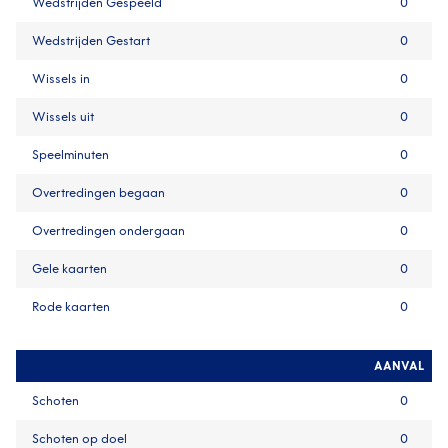
Wedstrijden Gespeeld
0
Wedstrijden Gestart
0
Wissels in
0
Wissels uit
0
Speelminuten
0
Overtredingen begaan
0
Overtredingen ondergaan
0
Gele kaarten
0
Rode kaarten
0
AANVAL
Schoten
0
Schoten op doel
0