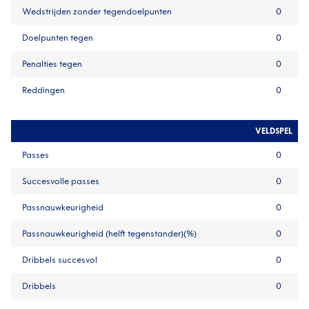
Wedstrijden zonder tegendoelpunten
0
Doelpunten tegen
0
Penalties tegen
0
Reddingen
0
VELDSPEL
Passes
0
Succesvolle passes
0
Passnauwkeurigheid
0
Passnauwkeurigheid (helft tegenstander)(%)
0
Dribbels succesvol
0
Dribbels
0