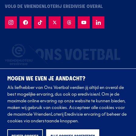
VOLG DE VRIENDENLOTERIJ EREDIVISIE OVERAL
MOGEN WE EVEN JE AANDACHT?
Als liefhebber van Ons Voetbal verdien jij altijd en overal de
best mogelijke ervaring, dus ook op eredivisie.nl. Om je de
maximale online ervaring op onze website te kunnen bieden,
Volg onze clubs
maken wij gebruik van cookies. Accepteer alle cookies voor
de maximale VriendenLoterij Eredivisie ervaring of beheer de
cookies via onderstaande knoppen.