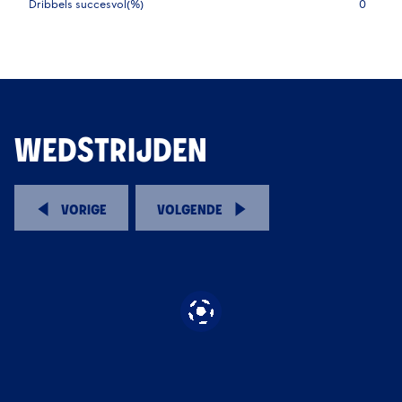
Dribbels succesvol(%)
0
WEDSTRIJDEN
VORIGE
VOLGENDE