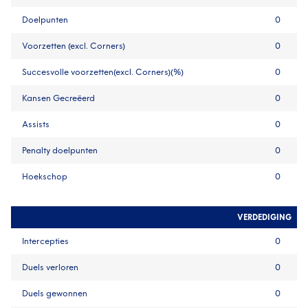
Doelpunten
0
Voorzetten (excl. Corners)
0
Succesvolle voorzetten(excl. Corners)(%)
0
Kansen Gecreëerd
0
Assists
0
Penalty doelpunten
0
Hoekschop
0
VERDEDIGING
Intercepties
0
Duels verloren
0
Duels gewonnen
0