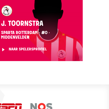
J. TOORNSTRA
SPARTA ROTTERDAM · #0 ·
MIDDENVELDER
NAAR SPELERSPROFIEL