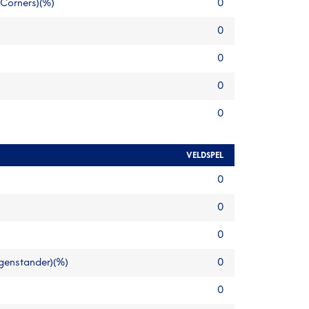
 Corners)(%)
0
0
0
0
0
VELDSPEL
0
0
0
egenstander)(%)
0
0