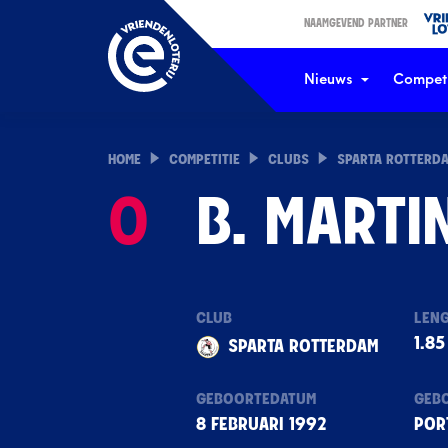
NAAMGEVEND PARTNER
Nieuws
Competi
HOME
COMPETITIE
CLUBS
SPARTA ROTTERD
0
B. MARTI
CLUB
LEN
1.85
SPARTA ROTTERDAM
GEBOORTEDATUM
GEB
8 FEBRUARI 1992
POR