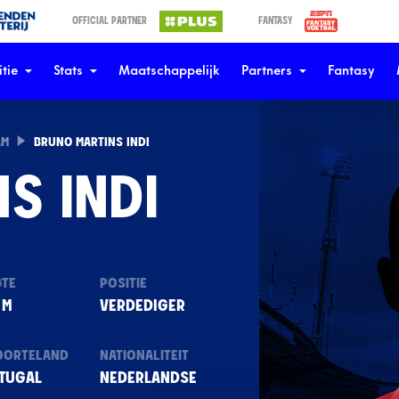
OFFICIAL PARTNER
FANTASY
tie
Stats
Maatschappelijk
Partners
Fantasy
AM
BRUNO MARTINS INDI
NS INDI
GTE
POSITIE
 M
VERDEDIGER
OORTELAND
NATIONALITEIT
TUGAL
NEDERLANDSE