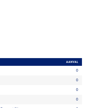
AANVAL
0
0
0
0