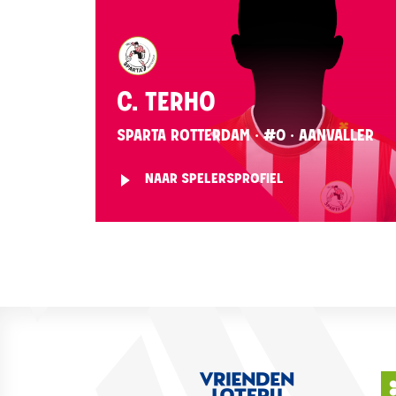
C. TERHO
SPARTA ROTTERDAM · #0 · AANVALLER
NAAR SPELERSPROFIEL