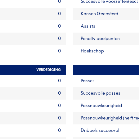
0
Succesvolle voorzetten(excl.
0
Kansen Gecreëerd
0
Assists
0
Penalty doelpunten
0
Hoekschop
VERDEDIGING
0
Passes
0
Succesvolle passes
0
Passnauwkeurigheid
0
Passnauwkeurigheid (helft t
0
Dribbels succesvol