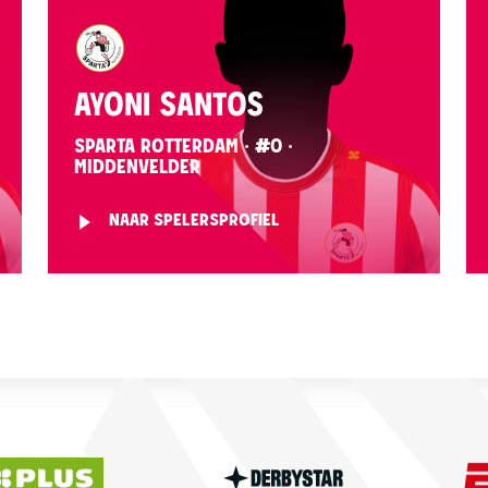
AYONI SANTOS
SPARTA ROTTERDAM · #0 ·
MIDDENVELDER
NAAR SPELERSPROFIEL