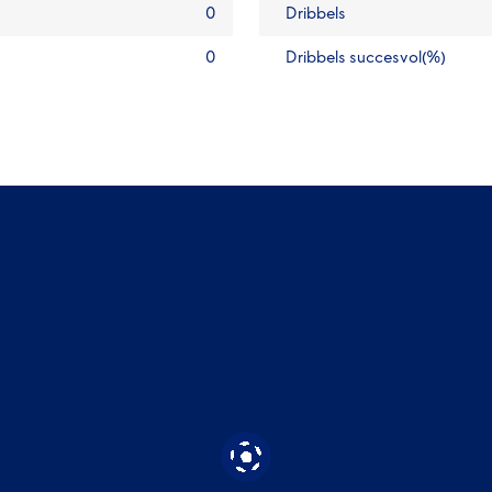
0
Dribbels
0
Dribbels succesvol(%)