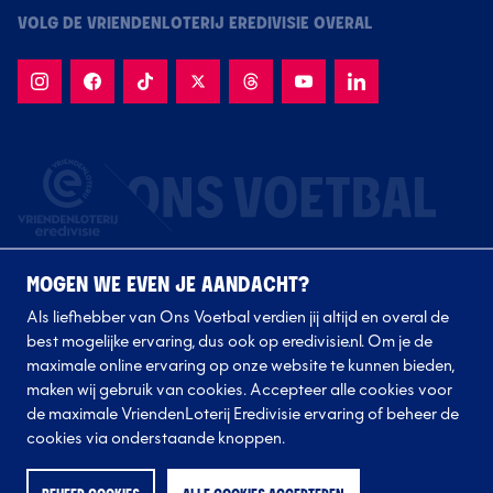
VOLG DE VRIENDENLOTERIJ EREDIVISIE OVERAL
MOGEN WE EVEN JE AANDACHT?
Als liefhebber van Ons Voetbal verdien jij altijd en overal de
best mogelijke ervaring, dus ook op eredivisie.nl. Om je de
maximale online ervaring op onze website te kunnen bieden,
Volg onze clubs
maken wij gebruik van cookies. Accepteer alle cookies voor
de maximale VriendenLoterij Eredivisie ervaring of beheer de
cookies via onderstaande knoppen.