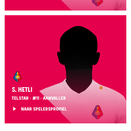
S. HETLI
TELSTAR · #11 · AANVALLER
NAAR SPELERSPROFIEL