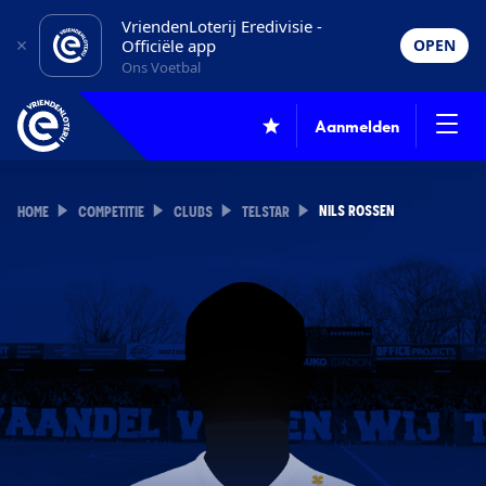
VriendenLoterij Eredivisie -
Officiële app
OPEN
Ons Voetbal
Aanmelden
NILS ROSSEN
HOME
COMPETITIE
CLUBS
TELSTAR