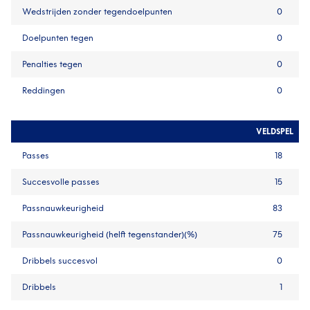
Wedstrijden zonder tegendoelpunten
0
Doelpunten tegen
0
Penalties tegen
0
Reddingen
0
VELDSPEL
Passes
18
Succesvolle passes
15
Passnauwkeurigheid
83
Passnauwkeurigheid (helft tegenstander)(%)
75
Dribbels succesvol
0
Dribbels
1