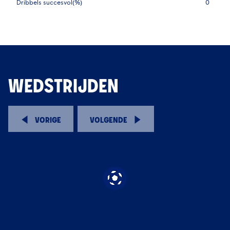
Dribbels succesvol(%)
0
WEDSTRIJDEN
VORIGE
VOLGENDE