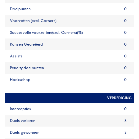
Doelpunten
0
Voorzetten (excl. Corners)
0
Succesvolle voorzetten(excl. Corners)(%)
0
Kansen Gecreëerd
0
Assists
0
Penalty doelpunten
0
Hoekschop
0
VERDEDIGING
Intercepties
0
Duels verloren
3
Duels gewonnen
3