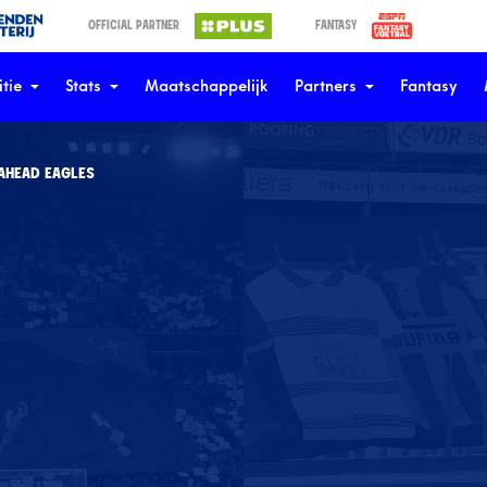
OFFICIAL PARTNER
FANTASY
tie
Stats
Maatschappelijk
Partners
Fantasy
 AHEAD EAGLES