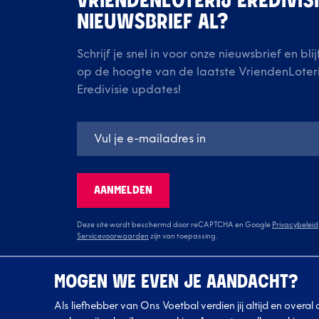
VRIENDENLOTERIJ EREDIVIS
NIEUWSBRIEF AL?
Schrijf je snel in voor onze nieuwsbrief en blij
op de hoogte van de laatste VriendenLoteri
Eredivisie updates!
AANMELDEN
Deze site wordt beschermd door reCAPTCHA en Google
Privacybeleid
Servicevoorwaarden
zijn van toepassing.
MOGEN WE EVEN JE AANDACHT?
Als liefhebber van Ons Voetbal verdien jij altijd en overa