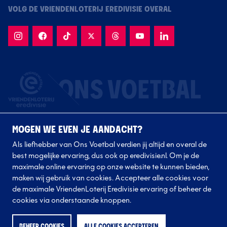
VOLG DE VRIENDENLOTERIJ EREDIVISIE OVERAL
MOGEN WE EVEN JE AANDACHT?
Als liefhebber van Ons Voetbal verdien jij altijd en overal de
best mogelijke ervaring, dus ook op eredivisie.nl. Om je de
maximale online ervaring op onze website te kunnen bieden,
Volg onze clubs
maken wij gebruik van cookies. Accepteer alle cookies voor
de maximale VriendenLoterij Eredivisie ervaring of beheer de
cookies via onderstaande knoppen.