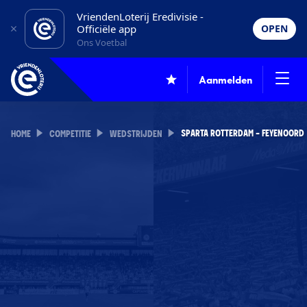
VriendenLoterij Eredivisie -
Officiële app
OPEN
Ons Voetbal
Aanmelden
SPARTA ROTTERDAM - FEYENOORD
HOME
COMPETITIE
WEDSTRIJDEN