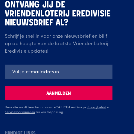
ONTVANG JIJ DE
VRIENDENLOTERIJ EREDIVISIE
NIEUWSBRIEF AL?
Schrijf je snel in voor onze nieuwsbrief en blijf
op de hoogte van de laatste VriendenLoterij
Eredivisie updates!
AANMELDEN
Deze site wordt beschermd door reCAPTCHA en Google
Privacybeleid
en
Servicevoorwaarden
zijn van toepassing.
HANDIGE LINKS