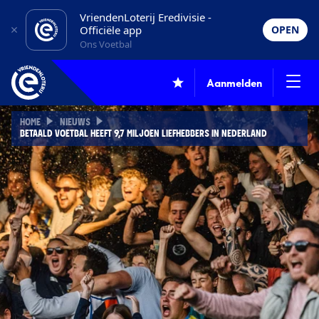
VriendenLoterij Eredivisie -
Officiële app
OPEN
Ons Voetbal
Aanmelden
HOME
NIEUWS
BETAALD VOETBAL HEEFT 9,7 MILJOEN LIEFHEBBERS IN NEDERLAND