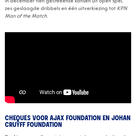
in december tien gecreëerde kansen uit open spel,
zes geslaagde dribbels en één uitverkiezing tot
KPN
Man of the Match.
CHEQUES VOOR AJAX FOUNDATION EN JOHAN
CRUYFF FOUNDATION