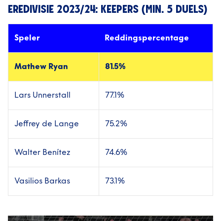
EREDIVISIE 2023/24: KEEPERS (MIN. 5 DUELS)
Speler
Reddingspercentage
Mathew Ryan
81.5%
Lars Unnerstall
77.1%
Jeffrey de Lange
75.2%
Walter Benítez
74.6%
Vasilios Barkas
73.1%