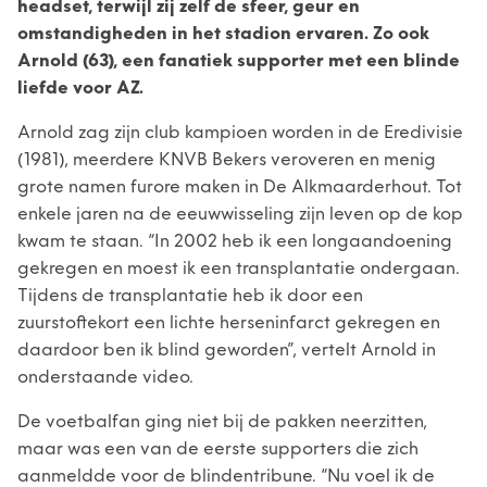
headset, terwijl zij zelf de sfeer, geur en
omstandigheden in het stadion ervaren. Zo ook
Arnold (63), een fanatiek supporter met een blinde
liefde voor AZ.
Arnold zag zijn club kampioen worden in de Eredivisie
(1981), meerdere KNVB Bekers veroveren en menig
grote namen furore maken in De Alkmaarderhout. Tot
enkele jaren na de eeuwwisseling zijn leven op de kop
kwam te staan. “In 2002 heb ik een longaandoening
gekregen en moest ik een transplantatie ondergaan.
Tijdens de transplantatie heb ik door een
zuurstoftekort een lichte herseninfarct gekregen en
daardoor ben ik blind geworden”, vertelt Arnold in
onderstaande video.
De voetbalfan ging niet bij de pakken neerzitten,
maar was een van de eerste supporters die zich
aanmeldde voor de blindentribune. “Nu voel ik de