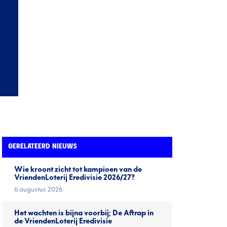
GERELATEERD NIEUWS
Wie kroont zicht tot kampioen van de
VriendenLoterij Eredivisie 2026/27?
6 augustus 2026
Het wachten is bijna voorbij; De Aftrap in
de VriendenLoterij Eredivisie