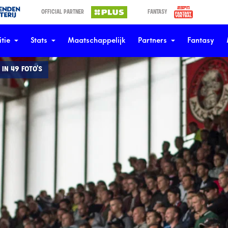
OFFICIAL PARTNER
FANTASY
tie
Stats
Maatschappelijk
Partners
Fantasy
 IN 49 FOTO'S