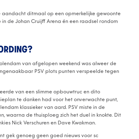
onze aandacht ditmaal op een opmerkelijke gewoonte
e in de Johan Cruijff Arena én een raadsel rondom
WORDING?
 in Volendam van afgelopen weekend was alweer de
 ongenaakbaar PSV plots punten verspeelde tegen
teerde van een slimme opbouwtruc en dito
ssieplan te danken had voor het onverwachte punt,
lendam klassieker van aard. PSV miste in de
, waarna de thuisploeg zich het duel in knokte. Dit
onkies Nick Verschuren en Dave Kwakman.
nt gek genoeg geen goed nieuws voor sc