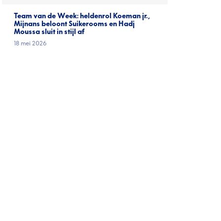
Team van de Week: heldenrol Koeman jr.,
Mijnans beloont Suikerooms en Hadj
Moussa sluit in stijl af
18 mei 2026