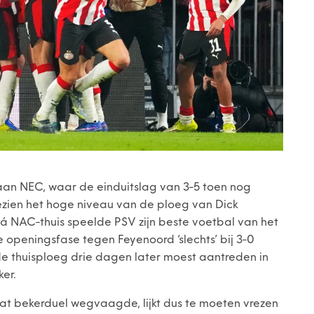
 aan NEC, waar de einduitslag van 3-5 toen nog
ezien het hoge niveau van de ploeg van Dick
ná NAC-thuis speelde PSV zijn beste voetbal van het
 openingsfase tegen Feyenoord ‘slechts’ bij 3-0
t de thuisploeg drie dagen later moest aantreden in
er.
dat bekerduel wegvaagde, lijkt dus te moeten vrezen