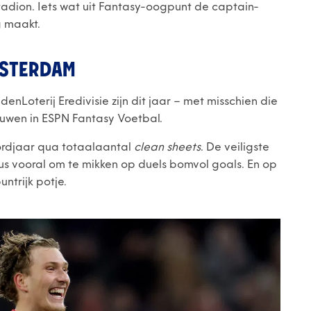
Stadion. Iets wat uit Fantasy-oogpunt de captain-
g maakt.
MSTERDAM
ndenLoterij Eredivisie zijn dit jaar – met misschien die
ouwen in ESPN Fantasy Voetbal.
cordjaar qua totaalaantal
clean sheets
. De veiligste
dus vooral om te mikken op duels bomvol goals. En op
ntrijk potje.