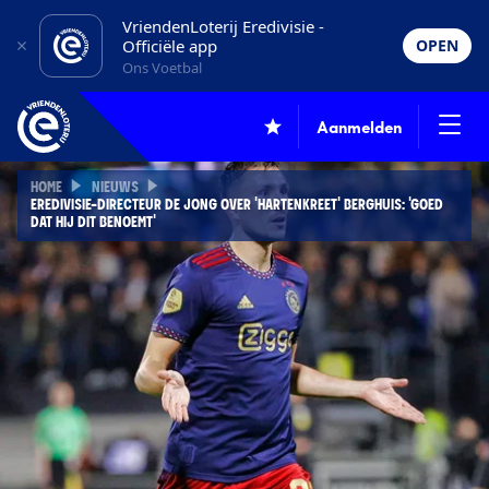
VriendenLoterij Eredivisie -
Officiële app
OPEN
Ons Voetbal
Aanmelden
HOME
NIEUWS
EREDIVISIE-DIRECTEUR DE JONG OVER 'HARTENKREET' BERGHUIS: 'GOED
DAT HIJ DIT BENOEMT'