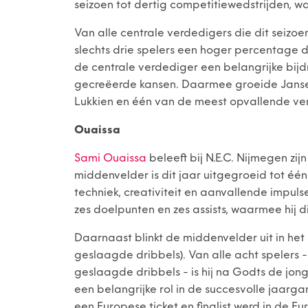
seizoen tot dertig competitiewedstrijden, w
Van alle centrale verdedigers die dit seizo
slechts drie spelers een hoger percentage d
de centrale verdediger een belangrijke bijd
gecreëerde kansen. Daarmee groeide Janse ui
Lukkien en één van de meest opvallende ver
Ouaissa
Sami Ouaissa
beleeft bij N.E.C. Nijmegen zi
middenvelder is dit jaar uitgegroeid tot éé
techniek, creativiteit en aanvallende impuls
zes doelpunten en zes assists, waarmee hij d
Daarnaast blinkt de middenvelder uit in het c
geslaagde dribbels). Van alle acht spelers 
geslaagde dribbels - is hij na Godts de jong
een belangrijke rol in de succesvolle jaargan
een Europese ticket en finalist werd in de 