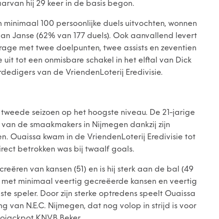
aarvan hij 29 keer in de basis begon.
en minimaal 100 persoonlijke duels uitvochten, wonnen
an Janse (62% van 177 duels). Ook aanvallend levert
rage met twee doelpunten, twee assists en zeventien
t tot een onmisbare schakel in het elftal van Dick
dedigers van de VriendenLoterij Eredivisie.
jn tweede seizoen op het hoogste niveau. De 21-jarige
n van de smaakmakers in Nijmegen dankzij zijn
en. Ouaissa kwam in de VriendenLoterij Eredivisie tot
irect betrokken was bij twaalf goals.
reëren van kansen (51) en is hij sterk aan de bal (49
- met minimaal veertig gecreëerde kansen en veertig
ste speler. Door zijn sterke optredens speelt Ouaissa
g van N.E.C. Nijmegen, dat nog volop in strijd is voor
Eurojackpot KNVB Beker.