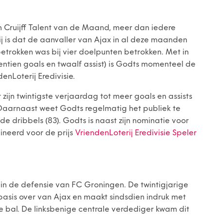
an Cruijff Talent van de Maand, meer dan iedere
j is dat de aanvaller van Ajax in al deze maanden
 betrokken was bij vier doelpunten betrokken. Met in
entien goals en twaalf assist) is Godts momenteel de
enLoterij Eredivisie.
jn twintigste verjaardag tot meer goals en assists
. Daarnaast weet Godts regelmatig het publiek te
e dribbels (83). Godts is naast zijn nominatie voor
ineerd voor de prijs
VriendenLoterij Eredivisie Speler
 in de defensie van FC Groningen. De twintigjarige
sis over van Ajax en maakt sindsdien indruk met
de bal. De linksbenige centrale verdediger kwam dit