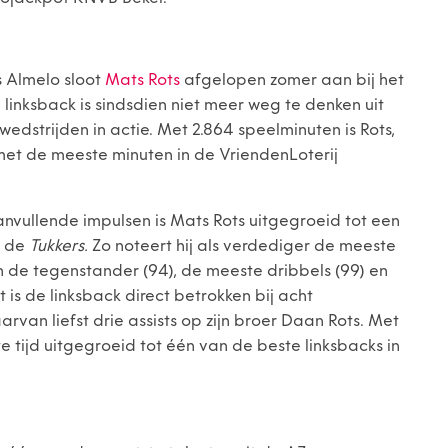
s Almelo sloot
Mats Rots
afgelopen zomer aan bij het
 linksback is sindsdien niet meer weg te denken uit
wedstrijden in actie. Met 2.864 speelminuten is Rots,
met de meeste minuten in de VriendenLoterij
anvullende impulsen is Mats Rots uitgegroeid tot een
n de
Tukkers.
Zo noteert hij als verdediger de meeste
 de tegenstander (94), de meeste dribbels (99) en
is de linksback direct betrokken bij acht
arvan liefst drie assists op zijn broer Daan Rots. Met
rte tijd uitgegroeid tot één van de beste linksbacks in