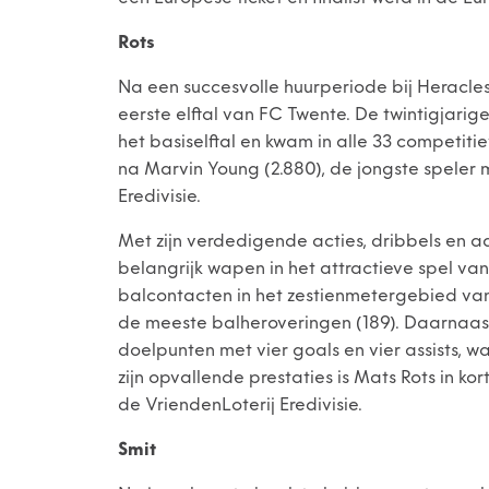
Rots
Na een succesvolle huurperiode bij Heracle
eerste elftal van FC Twente. De twintigjarige
het basiselftal en kwam in alle 33 competitie
na Marvin Young (2.880), de jongste speler 
Eredivisie.
Met zijn verdedigende acties, dribbels en a
belangrijk wapen in het attractieve spel va
balcontacten in het zestienmetergebied van
de meeste balheroveringen (189). Daarnaast 
doelpunten met vier goals en vier assists, wa
zijn opvallende prestaties is Mats Rots in ko
de VriendenLoterij Eredivisie.
Smit