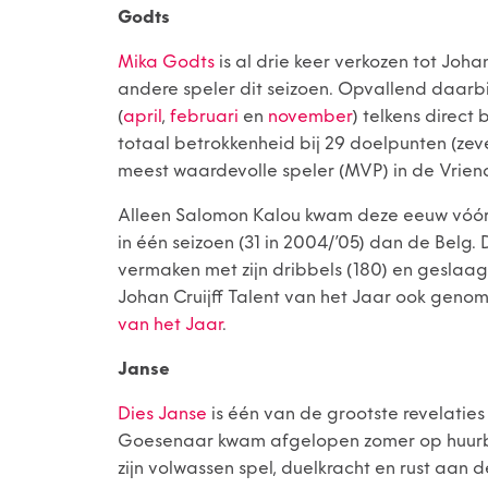
Godts
Mika Godts
is al drie keer verkozen tot Joh
andere speler dit seizoen. Opvallend daarbi
(
april
,
februari
en
november
) telkens direct
totaal betrokkenheid bij 29 doelpunten (zev
meest waardevolle speler (MVP) in de Vriend
Alleen Salomon Kalou kwam deze eeuw vóór zi
in één seizoen (31 in 2004/’05) dan de Belg
vermaken met zijn dribbels (180) en geslaagd
Johan Cruijff Talent van het Jaar ook genom
van het Jaar
.
Janse
Dies Janse
is één van de grootste revelaties
Goesenaar kwam afgelopen zomer op huurba
zijn volwassen spel, duelkracht en rust aan 