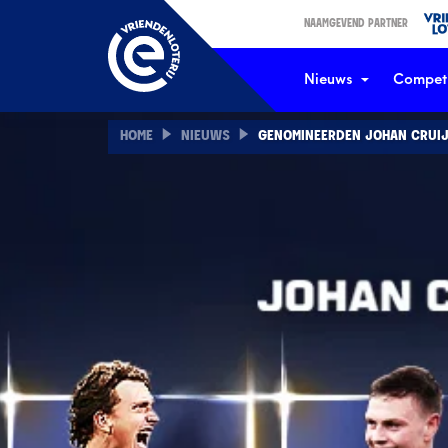
NAAMGEVEND PARTNER
Nieuws
Competi
HOME
NIEUWS
GENOMINEERDEN JOHAN CRUIJF