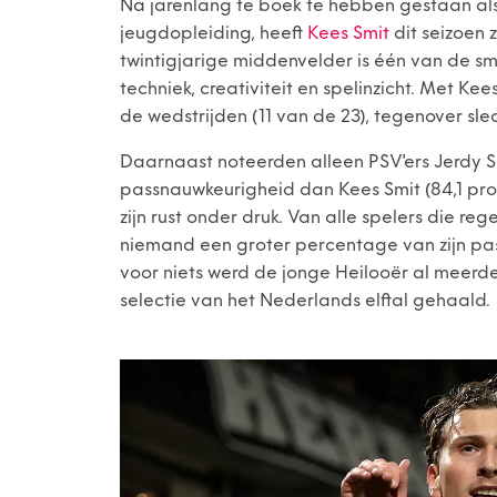
Na jarenlang te boek te hebben gestaan als
jeugdopleiding, heeft
Kees Smit
dit seizoen 
twintigjarige middenvelder is één van de s
techniek, creativiteit en spelinzicht. Met Ke
de wedstrijden (11 van de 23), tegenover sle
Daarnaast noteerden alleen PSV'ers Jerdy S
passnauwkeurigheid dan Kees Smit (84,1 pro
zijn rust onder druk. Van alle spelers die r
niemand een groter percentage van zijn pas
voor niets werd de jonge Heilooër al meer
selectie van het Nederlands elftal gehaald.