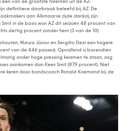
 één van de grootste talenten uit de AZ-
zijn definitieve doorbraak beleefd bij AZ. De
maakmakers aan Alkmaarse zijde dankzij zijn
es Smit in de basis won AZ dit seizoen 48 procent van
chts dertig procent zonder hem (3 van de 10).
chouten, Mauro Júnior en Sergiño Dest een hogere
cent van de 446 passes). Opvallend is bovendien
egelmatig onder hoge pressing kwamen te staan, zag
ses aankomen dan Kees Smit (87,9 procent). Niet
dere keren door bondscoach Ronald Koemand bij de