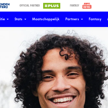
OFFICIAL PARTNER
FANTASY
tie
Stats
Maatschappelijk
Partners
Fantasy