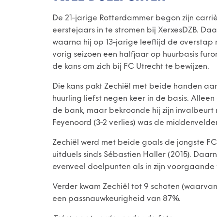
De 21-jarige Rotterdammer begon zijn carrièr
eerstejaars in te stromen bij XerxesDZB. Daa
waarna hij op 13-jarige leeftijd de oversta
vorig seizoen een halfjaar op huurbasis furor
de kans om zich bij FC Utrecht te bewijzen.
Die kans pakt Zechiël met beide handen aan:
huurling liefst negen keer in de basis. Allee
de bank, maar bekroonde hij zijn invalbeurt
Feyenoord (3-2 verlies) was de middenvelder
Zechiël werd met beide goals de jongste FC
uitduels sinds Sébastien Haller (2015). Daar
evenveel doelpunten als in zijn voorgaande
Verder kwam Zechiël tot 9 schoten (waarvan 
een passnauwkeurigheid van 87%.