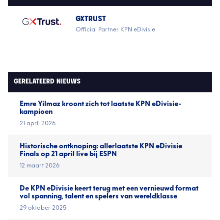
GXTRUST
Official Partner KPN eDivisie
GERELATEERD NIEUWS
Emre Yilmaz kroont zich tot laatste KPN eDivisie-
kampioen
21 april 2026
Historische ontknoping: allerlaatste KPN eDivisie
Finals op 21 april live bij ESPN
12 maart 2026
De KPN eDivisie keert terug met een vernieuwd format
vol spanning, talent en spelers van wereldklasse
29 oktober 2025