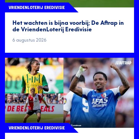
VRIENDENLOTERIJ EREDIVISIE
Het wachten is bijna voorbij; De Aftrap in
de VriendenLoterij Eredivisie
6 augustus 2026
VRIENDENLOTERIJ EREDIVISIE