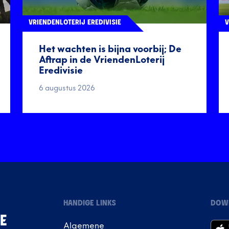
VRIENDENLOTERIJ EREDIVISIE
V
Het wachten is bijna voorbij; De
Aftrap in de VriendenLoterij
Eredivisie
6 augustus 2026
HANDIGE LINKS
DOW
IE
Algemene