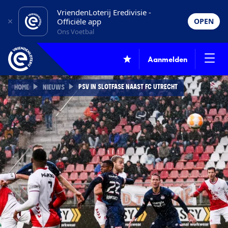
VriendenLoterij Eredivisie -
Officiële app
OPEN
Ons Voetbal
Aanmelden
PSV IN SLOTFASE NAAST FC UTRECHT
HOME
NIEUWS