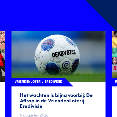
VRIENDENLOTERIJ EREDIVISIE
V
Het wachten is bijna voorbij; De
Aftrap in de VriendenLoterij
Eredivisie
6 augustus 2026