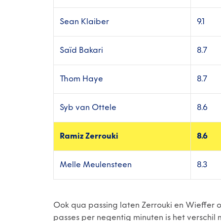
Sean Klaiber
9.1
Saïd Bakari
8.7
Thom Haye
8.7
Syb van Ottele
8.6
Ramiz Zerrouki
8.6
Melle Meulensteen
8.3
Ook qua passing laten Zerrouki en Wieffer op
passes per negentig minuten is het verschil