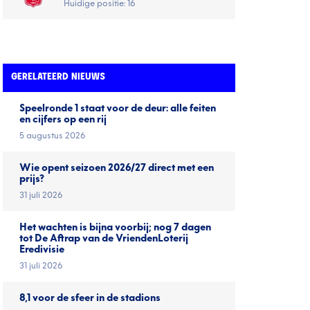
Huidige positie: 16
GERELATEERD NIEUWS
Speelronde 1 staat voor de deur: alle feiten
en cijfers op een rij
5 augustus 2026
Wie opent seizoen 2026/27 direct met een
prijs?
31 juli 2026
Het wachten is bijna voorbij; nog 7 dagen
tot De Aftrap van de VriendenLoterij
Eredivisie
31 juli 2026
8,1 voor de sfeer in de stadions