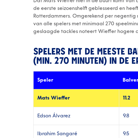
Dat Mats Wieffer niet in de buurt komt van d
de eerste seizoenshelft geblesseerd en heeft
Rotterdammers. Omgerekend per negentig min
van alle spelers met minimaal 270 speelminut
geslaagde tackles noteert Wieffer hogere cijf
SPELERS MET DE MEESTE B
(MIN. 270 MINUTEN) IN DE E
Speler
Balve
Mats Wieffer
11.2
Edson Álvarez
9.8
Ibrahim Sangaré
9.5