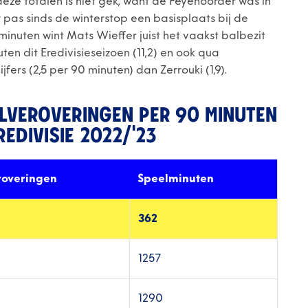
eze totalen is niet gek, want de Feyenoorder was in
 pas sinds de winterstop een basisplaats bij de
uten wint Mats Wieffer juist het vaakst balbezit
en dit Eredivisieseizoen (11,2) en ook qua
ers (2,5 per 90 minuten) dan Zerrouki (1,9).
ALVEROVERINGEN PER 90 MINUTEN
REDIVISIE 2022/'23
roveringen
Speelminuten
362
1257
1290