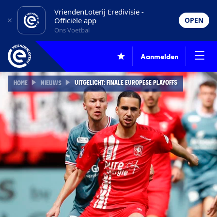
VriendenLoterij Eredivisie -
Officiële app
OPEN
Ons Voetbal
Aanmelden
UITGELICHT: FINALE EUROPESE PLAYOFFS
HOME
NIEUWS