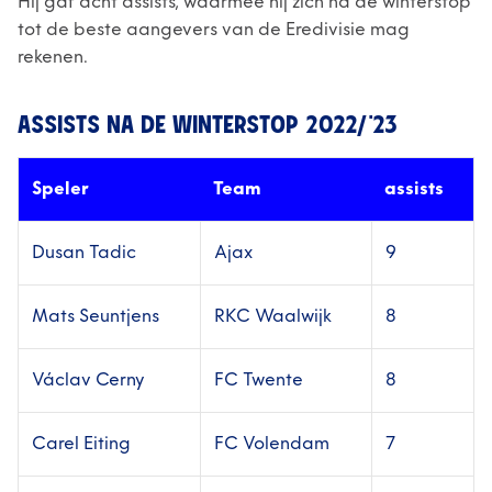
Hij gaf acht assists, waarmee hij zich na de winterstop
tot de beste aangevers van de Eredivisie mag
rekenen.
ASSISTS NA DE WINTERSTOP 2022/'23
Speler
Team
assists
Dusan Tadic
Ajax
9
Mats Seuntjens
RKC Waalwijk
8
Václav Cerny
FC Twente
8
Carel Eiting
FC Volendam
7