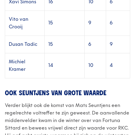
Xavi Simons
16
10
6
Vito van
15
9
6
Crooij
Dusan Tadic
15
6
9
Michiel
14
10
4
Kramer
OOK SEUNTJENS VAN GROTE WAARDE
Verder blijkt ook de komst van Mats Seuntjens een
regelrechte voltreffer te zijn geweest. De aanvallende
middenvelder kwam in de winter over van Fortuna
Sittard en bewees vrijwel direct zijn waarde voor RKC.