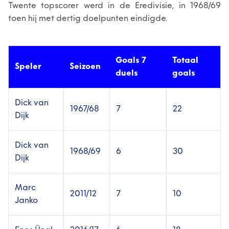
Twente topscorer werd in de Eredivisie, in 1968/69
toen hij met dertig doelpunten eindigde.
Goals 7
Totaal
Speler
Seizoen
duels
goals
Dick van
1967/68
7
22
Dijk
Dick van
1968/69
6
30
Dijk
Marc
2011/12
7
10
Janko