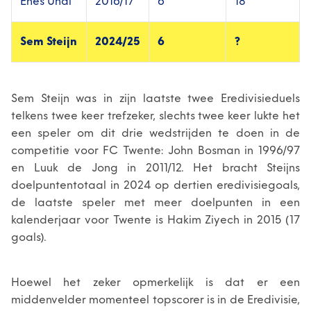
Enes Ünal
2016/17
6
18
Sem Steijn
2024/25
6
?
Sem Steijn was in zijn laatste twee Eredivisieduels
telkens twee keer trefzeker, slechts twee keer lukte het
een speler om dit drie wedstrijden te doen in de
competitie voor FC Twente: John Bosman in 1996/97
en Luuk de Jong in 2011/12. Het bracht Steijns
doelpuntentotaal in 2024 op dertien eredivisiegoals,
de laatste speler met meer doelpunten in een
kalenderjaar voor Twente is Hakim Ziyech in 2015 (17
goals).
Hoewel het zeker opmerkelijk is dat er een
middenvelder momenteel topscorer is in de Eredivisie,