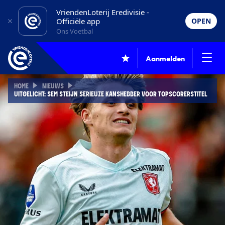
VriendenLoterij Eredivisie -
Officiële app
OPEN
Ons Voetbal
Aanmelden
HOME
NIEUWS
UITGELICHT: SEM STEIJN SERIEUZE KANSHEBBER VOOR TOPSCORERSTITEL