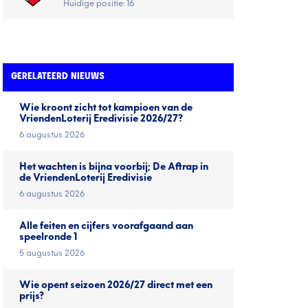
Huidige positie: 16
GERELATEERD NIEUWS
Wie kroont zicht tot kampioen van de
VriendenLoterij Eredivisie 2026/27?
6 augustus 2026
Het wachten is bijna voorbij; De Aftrap in
de VriendenLoterij Eredivisie
6 augustus 2026
Alle feiten en cijfers voorafgaand aan
speelronde 1
5 augustus 2026
Wie opent seizoen 2026/27 direct met een
prijs?