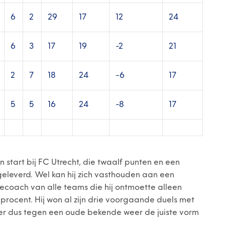
6
2
29
17
12
24
6
3
17
19
-2
21
2
7
18
24
-6
17
5
5
16
24
-8
17
n start bij FC Utrecht, die twaalf punten en een
eleverd. Wel kan hij zich vasthouden aan een
isiecoach van alle teams die hij ontmoette alleen
rocent. Hij won al zijn drie voorgaande duels met
aser dus tegen een oude bekende weer de juiste vorm