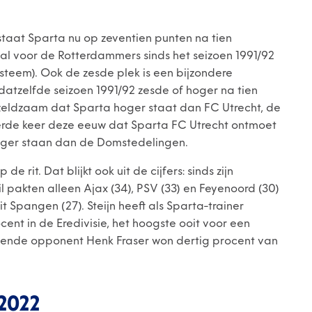
 staat Sparta nu op zeventien punten na tien
tal voor de Rotterdammers sinds het seizoen 1991/92
steem). Ook de zesde plek is een bijzondere
 datzelfde seizoen 1991/92 zesde of hoger na tien
ij zeldzaam dat Sparta hoger staat dan FC Utrecht, de
rde keer deze eeuw dat Sparta FC Utrecht ontmoet
hoger staan dan de Domstedelingen.
e rit. Dat blijkt ook uit de cijfers: sinds zijn
il pakten alleen Ajax (34), PSV (33) en Feyenoord (30)
t Spangen (27). Steijn heeft als Sparta-trainer
nt in de Eredivisie, het hoogste ooit voor een
gende opponent Henk Fraser won dertig procent van
 2022