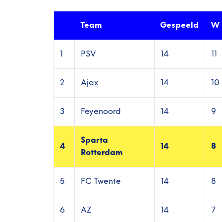
Team
Gespeeld
W
1
PSV
14
11
2
Ajax
14
10
3
Feyenoord
14
9
Sparta
4
14
8
Rotterdam
5
FC Twente
14
8
6
AZ
14
7