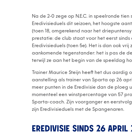
Na de 2-0 zege op N.E.C. in speelronde tien
Eredivisieduels dit seizoen, het hoogste aan
(toen 18, omgerekend naar het driepuntensy
prestatie: de club staat voor het eerst sinds
Eredivisieduels (toen 5e). Het is dan ook vr
aankomende tegenstander: het is pas de de
terwijl ze aan het begin van de speeldag 
Trainer Maurice Steijn heeft het dus aardig op d
aanstelling als trainer van Sparta op 26 apr
meer punten in de Eredivisie dan de ploeg ui
momenteel een winstpercentage van 57 proce
Sparta-coach. Zijn voorganger en eerstvol
zijn Eredivisieduels met de Spangenaren.
EREDIVISIE SINDS 26 APRIL