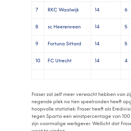
7
RKC Waalwijk
14
6
8
sc Heerenveen
14
5
9
Fortuna Sittard
14
5
10
FC Utrecht
14
4
Fraser zal zelf meer verwacht hebben van zij
negende plek na tien speelronden heeft opg
hoopvolle statistiek: Fraser heeft als Erediv
tegen Sparta een winstpercentage van 100 p
zijn voormalige werkgever. Wellicht dat Fr