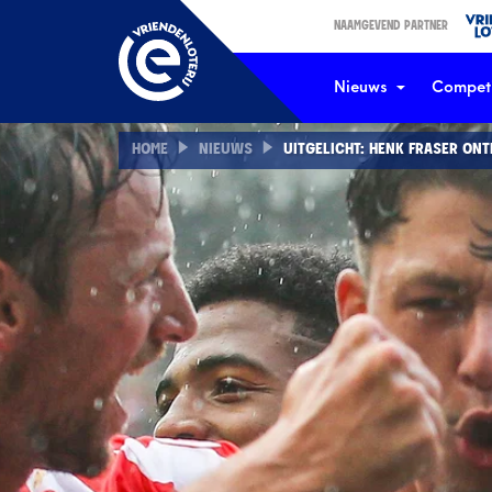
NAAMGEVEND PARTNER
Nieuws
Competi
HOME
NIEUWS
UITGELICHT: HENK FRASER ON