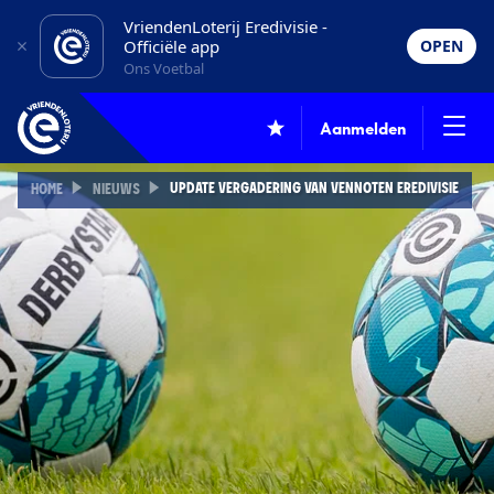
VriendenLoterij Eredivisie -
Officiële app
OPEN
Ons Voetbal
Aanmelden
UPDATE VERGADERING VAN VENNOTEN EREDIVISIE
HOME
NIEUWS