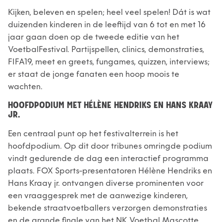
Kijken, beleven en spelen; heel veel spelen! Dát is wat
duizenden kinderen in de leeftijd van 6 tot en met 16
jaar gaan doen op de tweede editie van het
VoetbalFestival. Partijspellen, clinics, demonstraties,
FIFA19, meet en greets, fungames, quizzen, interviews;
er staat de jonge fanaten een hoop moois te
wachten.
HOOFDPODIUM MET HÉLÈNE HENDRIKS EN HANS KRAAY
JR.
Een centraal punt op het festivalterrein is het
hoofdpodium. Op dit door tribunes omringde podium
vindt gedurende de dag een interactief programma
plaats. FOX Sports-presentatoren Hélène Hendriks en
Hans Kraay jr. ontvangen diverse prominenten voor
een vraaggesprek met de aanwezige kinderen,
bekende straatvoetballers verzorgen demonstraties
en de grande finale van het NK Voetbal Mascotte