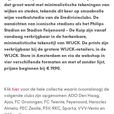
dat groot werd met minimalistische tekeningen van
wijken en steden, tekende dit keer op smaakvolle
wijze voetbalstadia van de Eredivisieclubs. De
aanzichten van iconische stadions als het Philips
Stadion en Stadion Feijenoord – De Kuip zijn vanaf
vandaag verkrijgbaar in de herkenbare,
minimalistische tekenstijl van WIJCK. De prints zijn
verkrijgbaar bij de grotere WIJCK.-retailers, in de
WIJCK. Store in Amsterdam en via de webshop in
vier verschillende formaten en met of zonder lijst,
prijzen beginnen bij € 19,90.
Klik
hier
voor de hele collectie waarin (vooralsnog) de
volgende clubs zijn opgenomen: ADO Den Haag,
Ajax, FC Groningen, FC Twente, Feyenoord, Heracles
Almelo, PEC Zwolle, PSV, RKC, Sparta, VVV-Venlo en