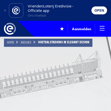
VriendenLoterij Eredivisie -
Officiële app
OPEN
Ons Voetbal
Aanmelden
VOETBALSTADIONS IN ELEGANT DESIGN
HOME
NIEUWS