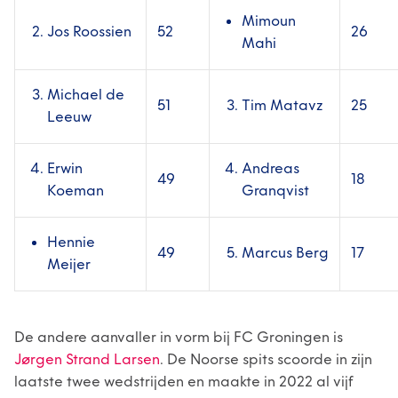
Mimoun
Jos Roossien
52
26
Mahi
Michael de
51
Tim Matavz
25
Leeuw
Erwin
Andreas
49
18
Koeman
Granqvist
Hennie
49
Marcus Berg
17
Meijer
De andere aanvaller in vorm bij FC Groningen is
Jørgen Strand Larsen
. De Noorse spits scoorde in zijn
laatste twee wedstrijden en maakte in 2022 al vijf