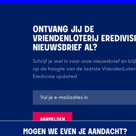
ONTVANG JIJ DE
VRIENDENLOTERIJ EREDIVIS
NIEUWSBRIEF AL?
Schrijf je snel in voor onze nieuwsbrief en blij
op de hoogte van de laatste VriendenLoteri
Eredivisie updates!
AANMELDEN
MOGEN WE EVEN JE AANDACHT?
Deze site wordt beschermd door reCAPTCHA en Google
Privacybeleid