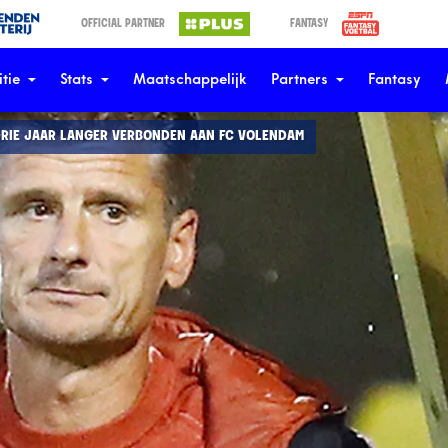
OFFICIAL PARTNER
FANTASY
tie
Stats
Maatschappelijk
Partners
Fantasy
 DRIE JAAR LANGER VERBONDEN AAN FC VOLENDAM