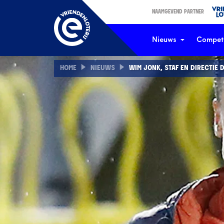
NAAMGEVEND PARTNER
Nieuws
Competi
HOME
NIEUWS
WIM JONK, STAF EN DIRECTIE