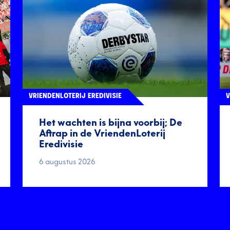
VRIENDENLOTERIJ EREDIVISIE
V
Het wachten is bijna voorbij; De
Aftrap in de VriendenLoterij
Eredivisie
6 augustus 2026