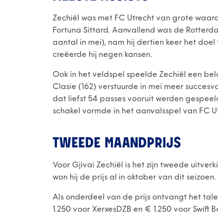
Zechiël was met FC Utrecht van grote waard
Fortuna Sittard. Aanvallend was de Rotterda
aantal in mei), nam hij dertien keer het do
creëerde hij negen kansen.
Ook in het veldspel speelde Zechiël een bel
Clasie (162) verstuurde in mei meer succesvo
dat liefst 54 passes vooruit werden gespe
schakel vormde in het aanvalsspel van FC Ut
TWEEDE MAANDPRIJS
Voor Gjivai Zechiël is het zijn tweede uitver
won hij de prijs al in oktober van dit seizoen.
Als onderdeel van de prijs ontvangt het ta
1.250 voor XerxesDZB en € 1.250 voor Swift B