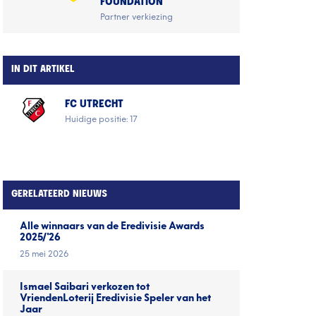
FOUNDATION
Partner verkiezing
IN DIT ARTIKEL
FC UTRECHT
Huidige positie: 17
GERELATEERD NIEUWS
Alle winnaars van de Eredivisie Awards
2025/'26
25 mei 2026
Ismael Saibari verkozen tot
VriendenLoterij Eredivisie Speler van het
Jaar