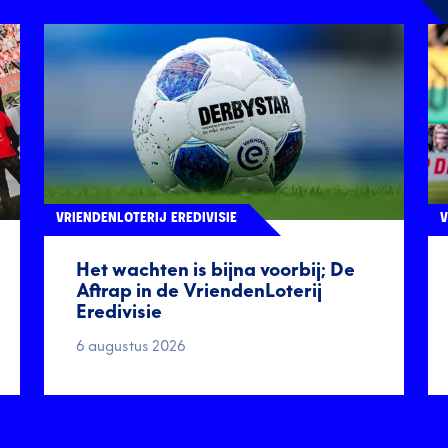
VRIENDENLOTERIJ EREDIVISIE
V
Het wachten is bijna voorbij; De
Aftrap in de VriendenLoterij
Eredivisie
6 augustus 2026