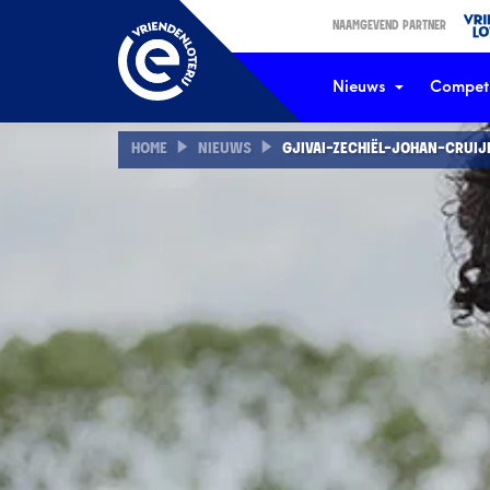
NAAMGEVEND PARTNER
Nieuws
Competi
HOME
NIEUWS
GJIVAI-ZECHIËL-JOHAN-CRUIJ