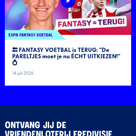
ESPN FANTASY VOETBAL
🔙 FANTASY VOETBAL is TERUG: "De
PARELTJES moet je nu ÉCHT UITKIEZEN!"
💍
14 juli 2026
ONTVANG JIJ DE
VRIENDENLOTERIJ EREDIVISIE