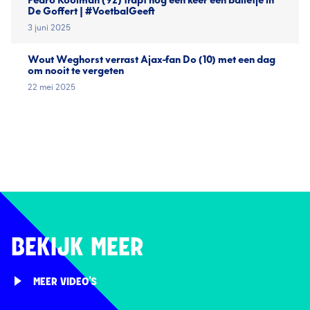
Pedro Koolman (92) trapt nog één keer een balletje in
De Goffert | #VoetbalGeeft
3 juni 2025
Wout Weghorst verrast Ajax-fan Do (10) met een dag
om nooit te vergeten
22 mei 2025
BEKIJK MEER
MEER VIDEO'S