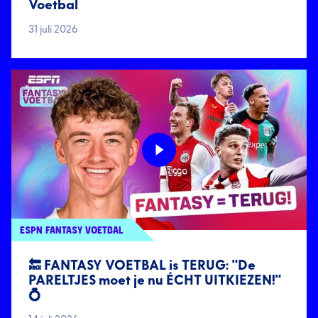
Voetbal
31 juli 2026
ESPN FANTASY VOETBAL
🔙 FANTASY VOETBAL is TERUG: "De
PARELTJES moet je nu ÉCHT UITKIEZEN!"
💍