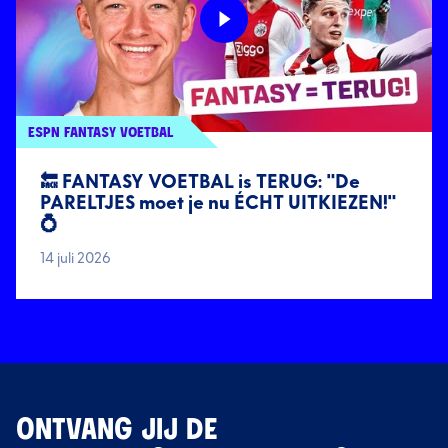
ESPN FANTASY VOETBAL
🔙 FANTASY VOETBAL is TERUG: "De
PARELTJES moet je nu ÉCHT UITKIEZEN!"
💍
14 juli 2026
ONTVANG JIJ DE