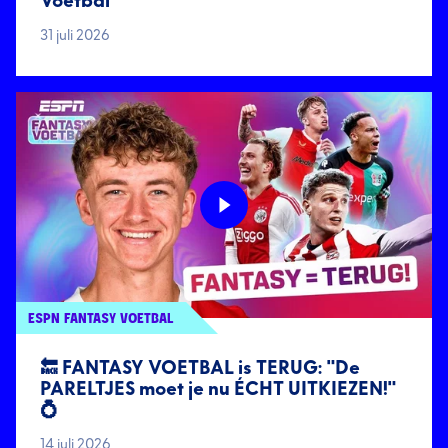
Voetbal
31 juli 2026
ESPN FANTASY VOETBAL
🔙 FANTASY VOETBAL is TERUG: "De
PARELTJES moet je nu ÉCHT UITKIEZEN!"
💍
14 juli 2026