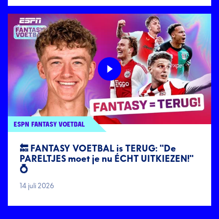
ESPN FANTASY VOETBAL
🔙 FANTASY VOETBAL is TERUG: "De
PARELTJES moet je nu ÉCHT UITKIEZEN!"
💍
14 juli 2026