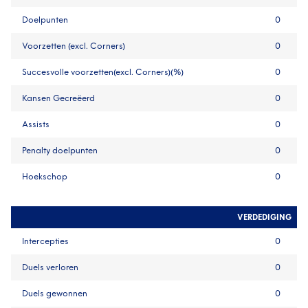
Doelpunten
0
Voorzetten (excl. Corners)
0
Succesvolle voorzetten(excl. Corners)(%)
0
Kansen Gecreëerd
0
Assists
0
Penalty doelpunten
0
Hoekschop
0
VERDEDIGING
Intercepties
0
Duels verloren
0
Duels gewonnen
0