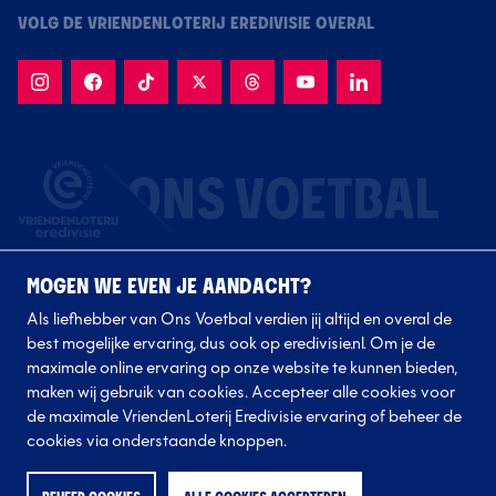
VOLG DE VRIENDENLOTERIJ EREDIVISIE OVERAL
MOGEN WE EVEN JE AANDACHT?
Als liefhebber van Ons Voetbal verdien jij altijd en overal de
best mogelijke ervaring, dus ook op eredivisie.nl. Om je de
maximale online ervaring op onze website te kunnen bieden,
Volg onze clubs
maken wij gebruik van cookies. Accepteer alle cookies voor
de maximale VriendenLoterij Eredivisie ervaring of beheer de
cookies via onderstaande knoppen.