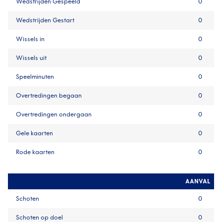
Wedstrijden Gespeeld
0
Wedstrijden Gestart
0
Wissels in
0
Wissels uit
0
Speelminuten
0
Overtredingen begaan
0
Overtredingen ondergaan
0
Gele kaarten
0
Rode kaarten
0
AANVAL
Schoten
0
Schoten op doel
0