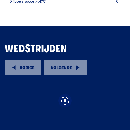
Dribbels succesvol(%)
0
WEDSTRIJDEN
VORIGE
VOLGENDE