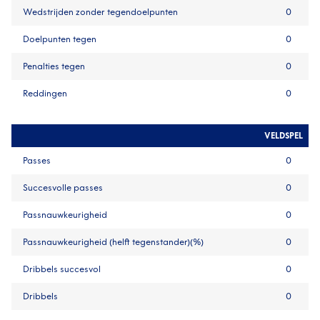
Wedstrijden zonder tegendoelpunten
0
Doelpunten tegen
0
Penalties tegen
0
Reddingen
0
VELDSPEL
Passes
0
Succesvolle passes
0
Passnauwkeurigheid
0
Passnauwkeurigheid (helft tegenstander)(%)
0
Dribbels succesvol
0
Dribbels
0