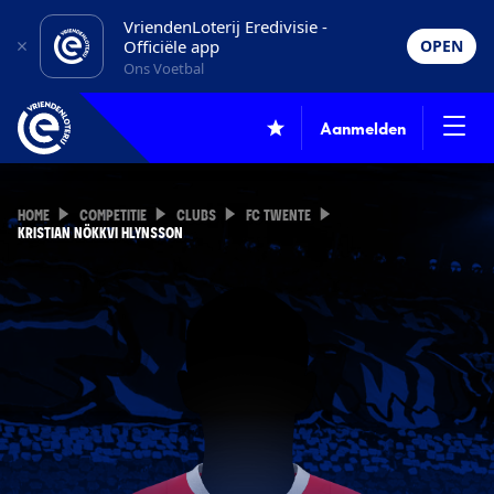
VriendenLoterij Eredivisie -
Officiële app
OPEN
Ons Voetbal
Aanmelden
HOME
COMPETITIE
CLUBS
FC TWENTE
KRISTIAN NÖKKVI HLYNSSON